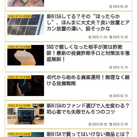
2025.02.26
新NISAしてる？その“ほったらか
お金にまつわる知識
し”、ほんまに大丈夫？良い放置とア
カン放置の違い、話そっかな
2025.11.04
2025.12.30
SNSで親しくなった相手が実は詐欺
お金にまつわる知識
師！最新の投資詐欺手口と対策法を徹
底解説！
2024.12.19
40代から始める資産運用！無理なく続
お金にまつわる知識
ける投資戦略
2025.02.10
新NISAのファンド選びで人生変わる？
お金にまつわる知識
初心者でも失敗せん５つのコツ
2025.06.30
2025.12.30
新NISAで買ってはいけない商品とは？
お金にまつわる知識