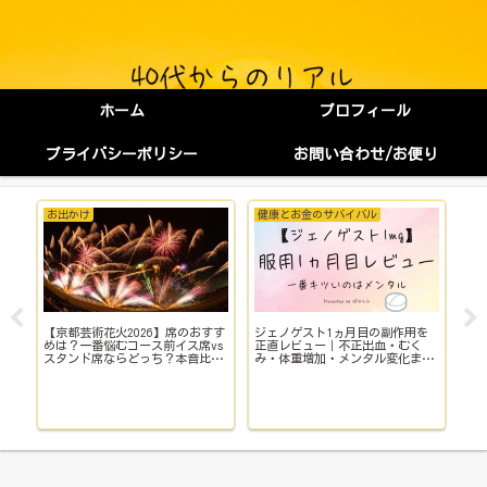
ホーム
プロフィール
プライバシーポリシー
お問い合わせ/お便り
お出かけ
健康とお金のサバイバル
健
【京都芸術花火2026】席のおすす
ジェノゲスト1ヵ月目の副作用を
子
イ
めは？一番悩むコース前イス席vs
正直レビュー｜不正出血・むく
い
スタンド席ならどっち？本音比
み・体重増加・メンタル変化まで
院
較！
【体験談】
で