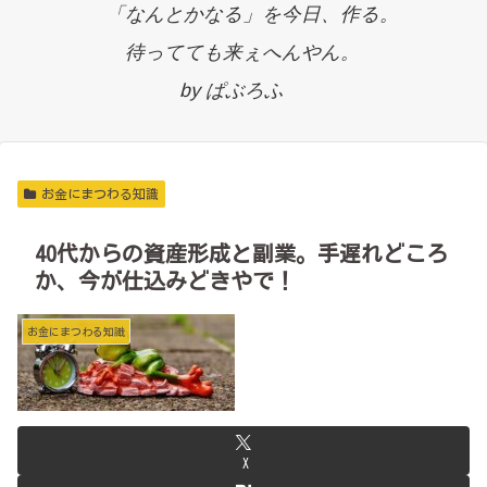
「なんとかなる」を今日、作る。
待ってても来ぇへんやん。
by ぱぶろふ
お金にまつわる知識
40代からの資産形成と副業。手遅れどころ
か、今が仕込みどきやで！
お金にまつわる知識
X