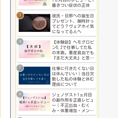
1ヵ月目のレビューと1
番きつい症状の正体
彼氏・旦那への誕生日
プレゼント、腕時計っ
てどう？ヴェアホイ気
になってる人へ
【体験談】ヘモグロビ
ン5.2で仕事してた私
の末路。重度貧血でも
『まだ大丈夫』と思う
人のための警告
仕事に行きたくない日
は休んでいい｜当日欠
勤した私の体験と休む
理由について
ジェノゲスト1ヵ月目
の副作用を正直レビュ
ー｜不正出血・むく
み・体重増加・メンタ
ル変化まで【体験談】