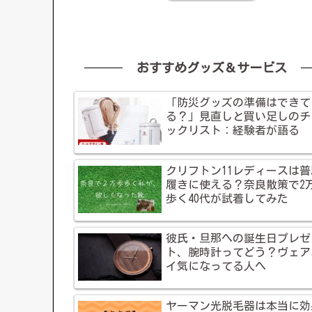
おすすめグッズ＆サービス
「防災グッズの準備はできて
る？」見直しと買い足しのチ
ックリスト：経験者が語る
クリフトン11レディースは普
履きに使える？奈良散策で2
歩く40代が試着してみた
彼氏・旦那への誕生日プレゼ
ト、腕時計ってどう？ヴェア
イ気になってる人へ
ヤーマン光脱毛器は本当に効