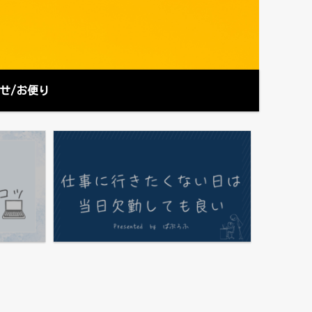
せ/お便り