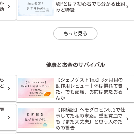
か
ASPとは？初心者でも分かる仕組
効
みと特徴
もっと見る
健康とお金のサバイバル
くら
【ジェノゲスト1mg】3ヶ月目の
と
副作用レビュー｜体は慣れてき
た。でも頭痛、お前はまだおる
んか
戻
【体験談】ヘモグロビン5.2で仕
事してた私の末路。重度貧血で
も『まだ大丈夫』と思う人のた
めの警告