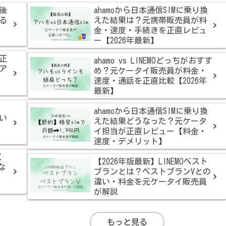
後
ahamoから日本通信SIMに乗り換
る
えた結果は？元携帯販売員が料
金・速度・手続きを正直レビュ
ー【2026年最新】
正
ahamo vs LINEMOどっちがおすす
ア
め？元ケータイ販売員が料金・
速度・通話を正直比較【2026年
最新】
ahamoから日本通信SIMに乗り換
年い
えた結果どうなった？元ケータ
イ担当が正直レビュー【料金・
速度・デメリット】
く
【2026年版最新】LINEMOベスト
な
プランとは？ベストプランVとの
違い・料金を元ケータイ販売員
が解説
もっと見る