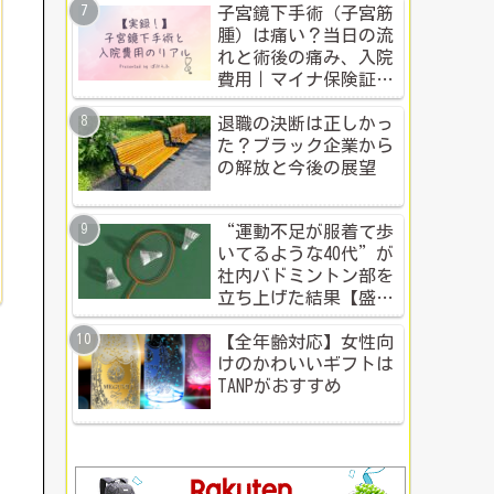
子宮鏡下手術（子宮筋
腫）は痛い？当日の流
れと術後の痛み、入院
費用｜マイナ保険証・
公的制度で乗り切った
入院体験記全公開
退職の決断は正しかっ
た？ブラック企業から
の解放と今後の展望
“運動不足が服着て歩
いてるような40代”が
社内バドミントン部を
立ち上げた結果【盛り
上がる社内イベント成
功例】
【全年齢対応】女性向
けのかわいいギフトは
TANPがおすすめ