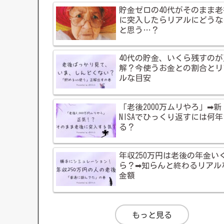
貯金ゼロの40代がそのまま老
に突入したらリアルにどうな
と思う…？
40代の貯金、いくら残すのが
解？今使うお金との割合とリ
ルな目安
「老後2000万ムリやろ」➡新
NISAでひっくり返すには何
る？
年収250万円は老後の年金い
ら？➡知らんと終わるリアル
金額
もっと見る