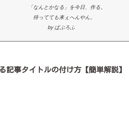
「なんとかなる」を今日、作る。
待ってても来ぇへんやん。
by ぱぶろふ
る記事タイトルの付け方【簡単解説】