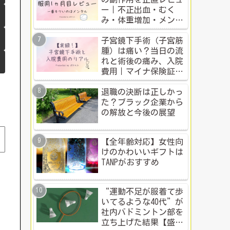
ー｜不正出血・むく
み・体重増加・メンタ
ル変化まで【体験談】
子宮鏡下手術（子宮筋
腫）は痛い？当日の流
れと術後の痛み、入院
費用｜マイナ保険証・
公的制度で乗り切った
入院体験記全公開
退職の決断は正しかっ
た？ブラック企業から
の解放と今後の展望
【全年齢対応】女性向
けのかわいいギフトは
TANPがおすすめ
“運動不足が服着て歩
いてるような40代”が
社内バドミントン部を
立ち上げた結果【盛り