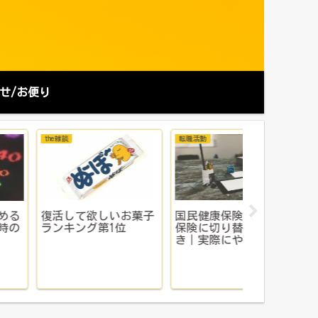
せ/お便り
社辞めたい
お金にまつわる知識
プロフィール
職の決断は正しかっ
ふるさと納税を詳しく
プロフィー
？ブラック企業から
解説するよ！
解放と今後の展望