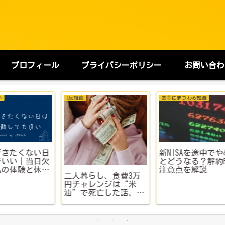
プロフィール
プライバシーポリシー
お問い合わ
おすすめグッズ＆サービス
転職活動
会
を高
【全年齢対応】女性向
40代、ハローワークに
退
買取
けのかわいいギフトは
行ってみる
た
解説
TANPがおすすめ
の