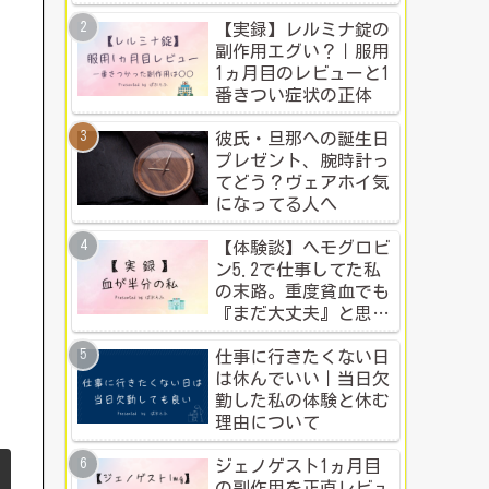
ち？本音比較！
【実録】レルミナ錠の
副作用エグい？｜服用
1ヵ月目のレビューと1
番きつい症状の正体
彼氏・旦那への誕生日
プレゼント、腕時計っ
てどう？ヴェアホイ気
になってる人へ
【体験談】ヘモグロビ
ン5.2で仕事してた私
の末路。重度貧血でも
『まだ大丈夫』と思う
人のための警告
仕事に行きたくない日
は休んでいい｜当日欠
勤した私の体験と休む
理由について
ジェノゲスト1ヵ月目
の副作用を正直レビュ