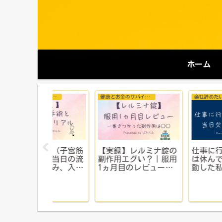
ホーム
転職活動
おすすめグッズ＆サービス
欲しいお菓子
簡単！古いスマホ
国民健康保険から社会
グ第1位
く売る！にこスマ
保険に切り替える手続
の申込手順を徹底
き｜実際にやった流れ