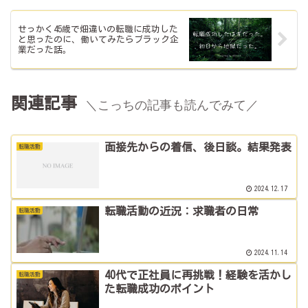
せっかく45歳で畑違いの転職に成功した
と思ったのに、働いてみたらブラック企
業だった話。
関連記事
＼こっちの記事も読んでみて／
面接先からの着信、後日談。結果発表
転職活動
2024.12.17
転職活動の近況：求職者の日常
転職活動
2024.11.14
40代で正社員に再挑戦！経験を活かし
転職活動
た転職成功のポイント