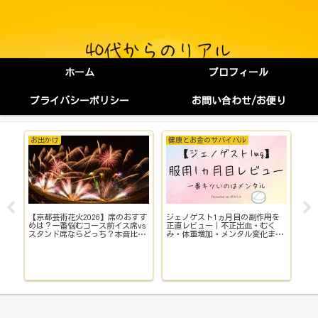
ホーム
プロフィール
プライバシーポリシー
お問い合わせ/お便り
お出かけ
健康とお金のサバイバル
健
【京都芸術花火2026】席のおすす
ジェノゲスト1ヵ月目の副作用を
子
イ
めは？一番悩むコース前イス席vs
正直レビュー｜不正出血・むく
い
スタンド席ならどっち？本音比
み・体重増加・メンタル変化まで
院
較！
【体験談】
で