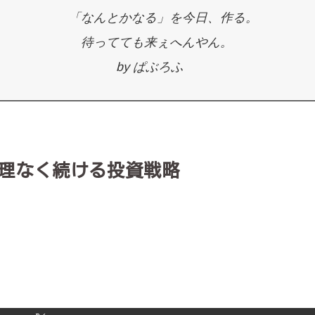
「なんとかなる」を今日、作る。
待ってても来ぇへんやん。
by ぱぶろふ
無理なく続ける投資戦略