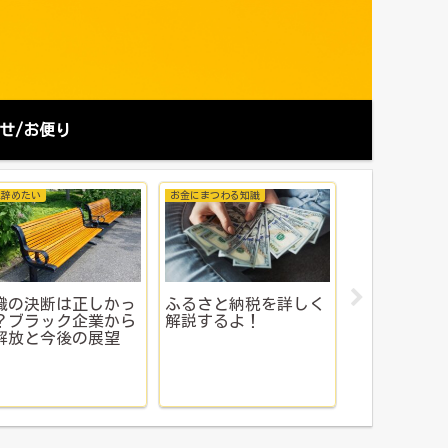
せ/お便り
社辞めたい
お金にまつわる知識
プロフィール
職の決断は正しかっ
ふるさと納税を詳しく
プロフィー
？ブラック企業から
解説するよ！
解放と今後の展望