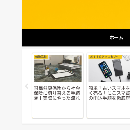
ホーム
転職活動
おすすめグッズ＆サービス
欲しいお菓子
簡単！古いスマホ
国民健康保険から社会
グ第1位
く売る！にこスマ
保険に切り替える手続
の申込手順を徹底
き｜実際にやった流れ