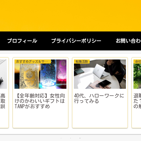
プロフィール
プライバシーポリシー
お問い合わ
おすすめグッズ＆サービス
転職活動
会
を高
【全年齢対応】女性向
40代、ハローワークに
退
買取
けのかわいいギフトは
行ってみる
た
解説
TANPがおすすめ
の