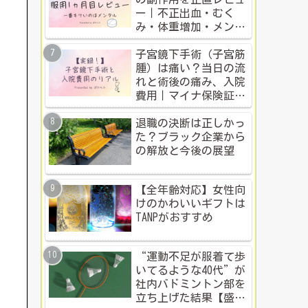
ー｜不正出血・むく
み・体重増加・メンタ
ル変化まで【体験談】
子宮鏡下手術（子宮筋
腫）は痛い？当日の流
れと術後の痛み、入院
費用｜マイナ保険証・
公的制度で乗り切った
入院体験記全公開
退職の決断は正しかっ
た？ブラック企業から
の解放と今後の展望
【全年齢対応】女性向
けのかわいいギフトは
TANPがおすすめ
“運動不足が服着て歩
いてるような40代”が
社内バドミントン部を
立ち上げた結果【盛り