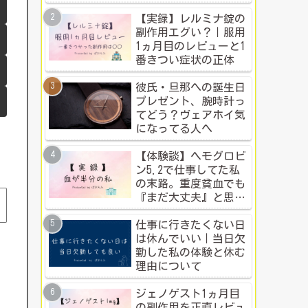
ち？本音比較！
【実録】レルミナ錠の
副作用エグい？｜服用
1ヵ月目のレビューと1
番きつい症状の正体
彼氏・旦那への誕生日
プレゼント、腕時計っ
てどう？ヴェアホイ気
になってる人へ
【体験談】ヘモグロビ
ン5.2で仕事してた私
の末路。重度貧血でも
『まだ大丈夫』と思う
人のための警告
仕事に行きたくない日
は休んでいい｜当日欠
勤した私の体験と休む
理由について
ジェノゲスト1ヵ月目
の副作用を正直レビュ