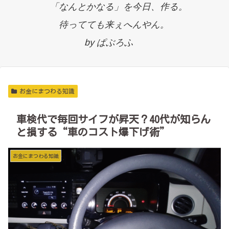
「なんとかなる」を今日、作る。
待ってても来ぇへんやん。
by ぱぶろふ
お金にまつわる知識
車検代で毎回サイフが昇天？40代が知らん
と損する“車のコスト爆下げ術”
お金にまつわる知識