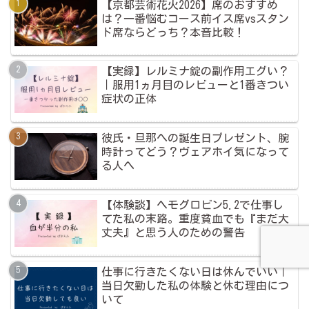
【京都芸術花火2026】席のおすすめ
は？一番悩むコース前イス席vsスタン
ド席ならどっち？本音比較！
【実録】レルミナ錠の副作用エグい？
｜服用1ヵ月目のレビューと1番きつい
症状の正体
彼氏・旦那への誕生日プレゼント、腕
時計ってどう？ヴェアホイ気になって
る人へ
【体験談】ヘモグロビン5.2で仕事し
てた私の末路。重度貧血でも『まだ大
丈夫』と思う人のための警告
仕事に行きたくない日は休んでいい｜
当日欠勤した私の体験と休む理由につ
いて