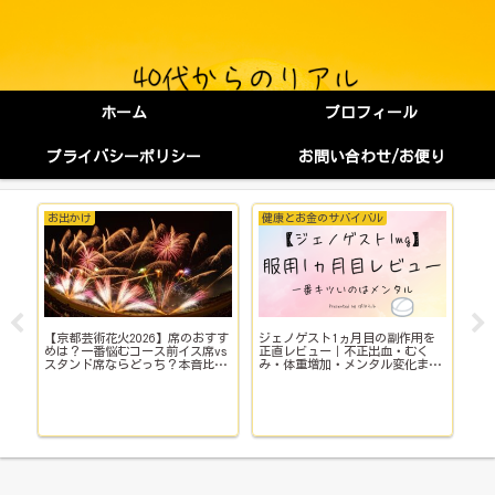
ホーム
プロフィール
プライバシーポリシー
お問い合わせ/お便り
お出かけ
健康とお金のサバイバル
健
【京都芸術花火2026】席のおすす
ジェノゲスト1ヵ月目の副作用を
子
イ
めは？一番悩むコース前イス席vs
正直レビュー｜不正出血・むく
い
スタンド席ならどっち？本音比
み・体重増加・メンタル変化まで
院
較！
【体験談】
で