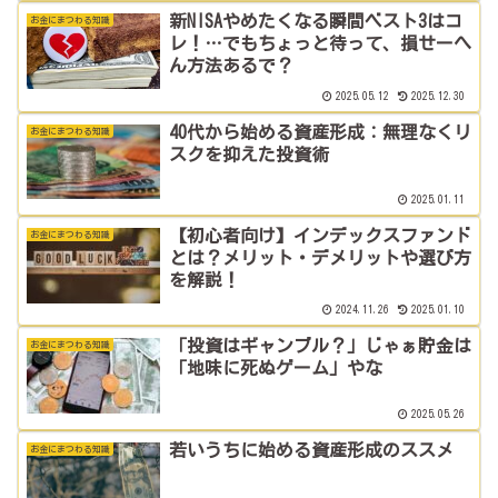
新NISAやめたくなる瞬間ベスト3はコ
お金にまつわる知識
レ！…でもちょっと待って、損せーへ
ん方法あるで？
2025.05.12
2025.12.30
40代から始める資産形成：無理なくリ
お金にまつわる知識
スクを抑えた投資術
2025.01.11
【初心者向け】インデックスファンド
お金にまつわる知識
とは？メリット・デメリットや選び方
を解説！
2024.11.26
2025.01.10
「投資はギャンブル？」じゃぁ貯金は
お金にまつわる知識
「地味に死ぬゲーム」やな
2025.05.26
若いうちに始める資産形成のススメ
お金にまつわる知識