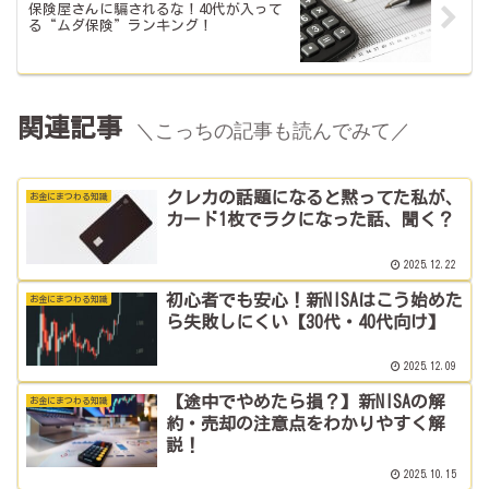
保険屋さんに騙されるな！40代が入って
る“ムダ保険”ランキング！
関連記事
＼こっちの記事も読んでみて／
クレカの話題になると黙ってた私が、
お金にまつわる知識
カード1枚でラクになった話、聞く？
2025.12.22
初心者でも安心！新NISAはこう始めた
お金にまつわる知識
ら失敗しにくい【30代・40代向け】
2025.12.09
【途中でやめたら損？】新NISAの解
お金にまつわる知識
約・売却の注意点をわかりやすく解
説！
2025.10.15