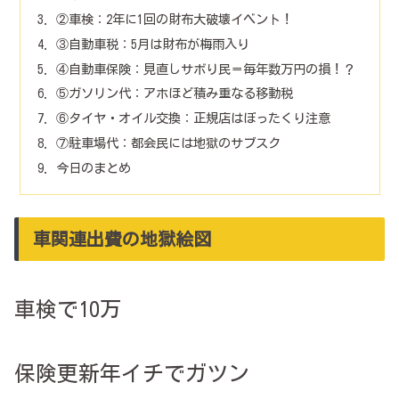
②車検：2年に1回の財布大破壊イベント！
③自動車税：5月は財布が梅雨入り
④自動車保険：見直しサボり民＝毎年数万円の損！？
⑤ガソリン代：アホほど積み重なる移動税
⑥タイヤ・オイル交換：正規店はぼったくり注意
⑦駐車場代：都会民には地獄のサブスク
今日のまとめ
車関連出費の地獄絵図
車検で10万
保険更新年イチでガツン