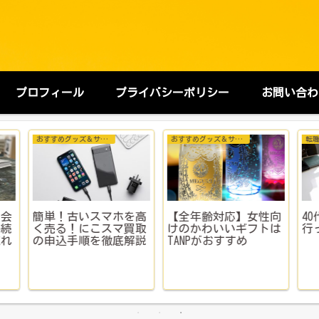
プロフィール
プライバシーポリシー
お問い合わ
おすすめグッズ＆サービス
転職活動
会
を高
【全年齢対応】女性向
40代、ハローワークに
退
買取
けのかわいいギフトは
行ってみる
た
解説
TANPがおすすめ
の