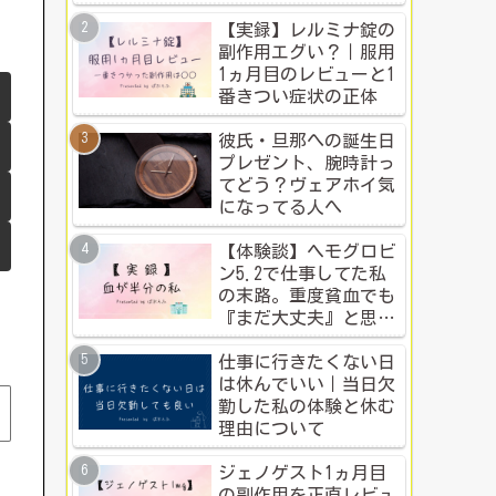
ち？本音比較！
【実録】レルミナ錠の
副作用エグい？｜服用
1ヵ月目のレビューと1
番きつい症状の正体
彼氏・旦那への誕生日
プレゼント、腕時計っ
てどう？ヴェアホイ気
になってる人へ
【体験談】ヘモグロビ
ン5.2で仕事してた私
の末路。重度貧血でも
『まだ大丈夫』と思う
人のための警告
仕事に行きたくない日
は休んでいい｜当日欠
勤した私の体験と休む
理由について
ジェノゲスト1ヵ月目
の副作用を正直レビュ