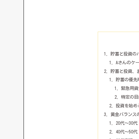
貯蓄と投資の
Aさんのケ
貯蓄と投資、
貯蓄の優先
緊急用資
特定の目
投資を始め
黄金バランス
20代～30代
40代～50代