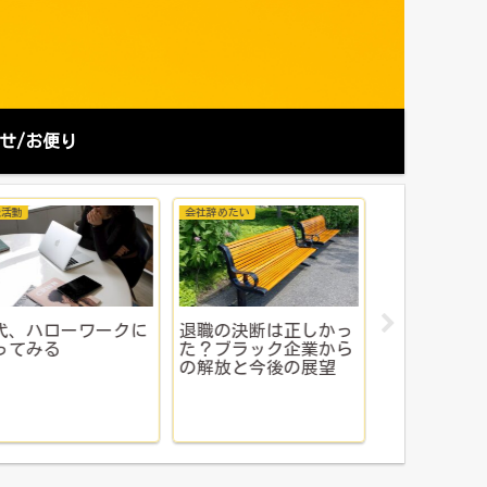
せ/お便り
社辞めたい
お金にまつわる知識
プロフィール
職の決断は正しかっ
ふるさと納税を詳しく
プロフィー
？ブラック企業から
解説するよ！
解放と今後の展望