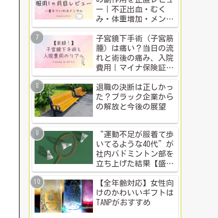
ー｜不正出血・むく
み・体重増加・メンタ
ル変化まで【体験談】
子宮鏡下手術（子宮筋
腫）は痛い？当日の流
れと術後の痛み、入院
費用｜マイナ保険証・
公的制度で乗り切った
入院体験記全公開
退職の決断は正しかっ
た？ブラック企業から
の解放と今後の展望
“運動不足が服着て歩
いてるような40代”が
社内バドミントン部を
立ち上げた結果【盛り
上がる社内イベント成
功例】
【全年齢対応】女性向
けのかわいいギフトは
TANPがおすすめ