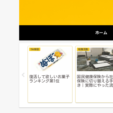
ホーム
転職活動
おすすめグッズ＆サービス
欲しいお菓子
簡単！古いスマホ
国民健康保険から社会
グ第1位
く売る！にこスマ
保険に切り替える手続
の申込手順を徹底
き｜実際にやった流れ