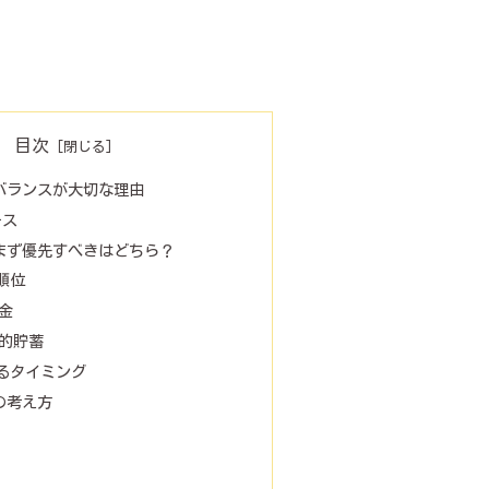
目次
バランスが大切な理由
ース
まず優先すべきはどちら？
順位
金
的貯蓄
るタイミング
の考え方