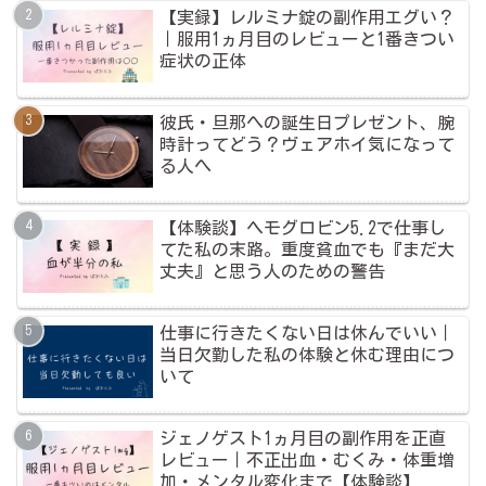
【実録】レルミナ錠の副作用エグい？
｜服用1ヵ月目のレビューと1番きつい
症状の正体
彼氏・旦那への誕生日プレゼント、腕
時計ってどう？ヴェアホイ気になって
る人へ
【体験談】ヘモグロビン5.2で仕事し
てた私の末路。重度貧血でも『まだ大
丈夫』と思う人のための警告
仕事に行きたくない日は休んでいい｜
当日欠勤した私の体験と休む理由につ
いて
ジェノゲスト1ヵ月目の副作用を正直
レビュー｜不正出血・むくみ・体重増
加・メンタル変化まで【体験談】