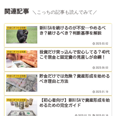
関連記事
＼こっちの記事も読んでみて／
新NISAを続けるのが不安…やめるべ
お金にまつわる知識
き？続けるべき？判断基準を解説
2025.03.02
投資だけ突っ込んで安心してる？40代
お金にまつわる知識
こそ現金と固定費の見直しが命綱！
2025.09.03
貯金だけでは危険？資産形成を始める
お金にまつわる知識
べき理由と方法
2025.01.19
【初心者向け】新NISAで資産形成を始
お金にまつわる知識
めるための完全ガイド
2025.01.25
2025.03.16