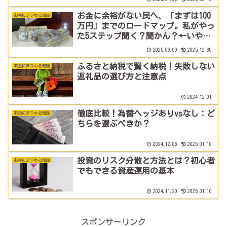
お金に余裕がない民へ、「まずは100
お金にまつわる知識
万円」までのロードマップ。私がやっ
た5ステップ聞く？聞かん？←いや聞
けー！
2025.06.09
2025.12.30
ふるさと納税で賢く納税！失敗しない
お金にまつわる知識
返礼品の選び方と注意点
2024.12.01
徹底比較！為替ヘッジありvsなし：ど
お金にまつわる知識
ちらを選ぶべきか？
2024.12.06
2025.01.10
投資のリスク分散と方法とは？初心者
お金にまつわる知識
でもできる資産運用の基本
2024.11.20
2025.01.10
スポンサーリンク