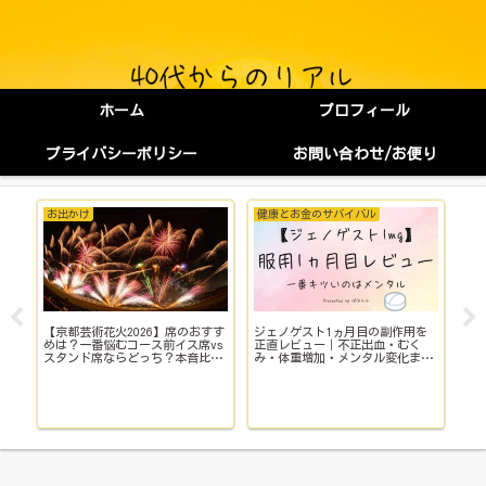
ホーム
プロフィール
プライバシーポリシー
お問い合わせ/お便り
お出かけ
健康とお金のサバイバル
健
【京都芸術花火2026】席のおすす
ジェノゲスト1ヵ月目の副作用を
子
イ
めは？一番悩むコース前イス席vs
正直レビュー｜不正出血・むく
い
スタンド席ならどっち？本音比
み・体重増加・メンタル変化まで
院
較！
【体験談】
で