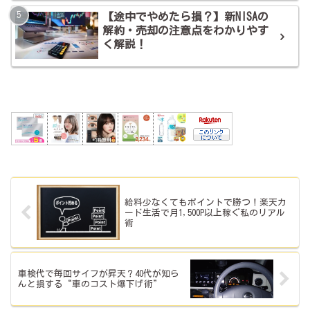
【途中でやめたら損？】新NISAの
解約・売却の注意点をわかりやす
く解説！
給料少なくてもポイントで勝つ！楽天カ
ード生活で月1,500P以上稼ぐ私のリアル
術
車検代で毎回サイフが昇天？40代が知ら
んと損する“車のコスト爆下げ術”