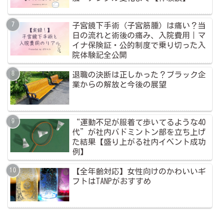
子宮鏡下手術（子宮筋腫）は痛い？当
日の流れと術後の痛み、入院費用｜マ
イナ保険証・公的制度で乗り切った入
院体験記全公開
退職の決断は正しかった？ブラック企
業からの解放と今後の展望
“運動不足が服着て歩いてるような40
代”が社内バドミントン部を立ち上げ
た結果【盛り上がる社内イベント成功
例】
【全年齢対応】女性向けのかわいいギ
フトはTANPがおすすめ