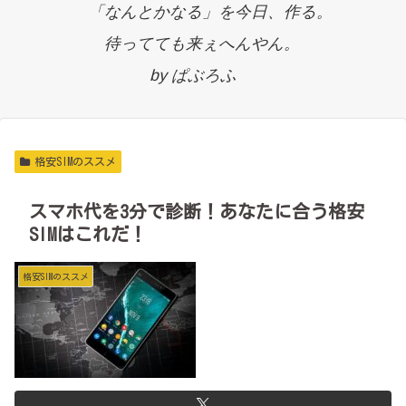
「なんとかなる」を今日、作る。
待ってても来ぇへんやん。
by ぱぶろふ
格安SIMのススメ
スマホ代を3分で診断！あなたに合う格安
SIMはこれだ！
格安SIMのススメ