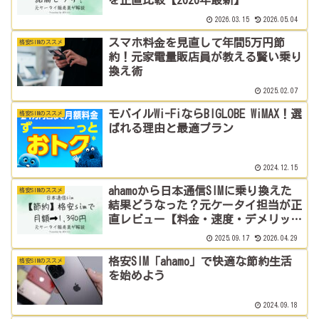
を正直比較【2026年最新】
2026.03.15
2026.05.04
スマホ料金を見直して年間5万円節
格安SIMのススメ
約！元家電量販店員が教える賢い乗り
換え術
2025.02.07
モバイルWi-FiならBIGLOBE WiMAX！選
格安SIMのススメ
ばれる理由と最適プラン
2024.12.15
ahamoから日本通信SIMに乗り換えた
格安SIMのススメ
結果どうなった？元ケータイ担当が正
直レビュー【料金・速度・デメリッ
ト】
2025.09.17
2026.04.29
格安SIM「ahamo」で快適な節約生活
格安SIMのススメ
を始めよう
2024.09.18