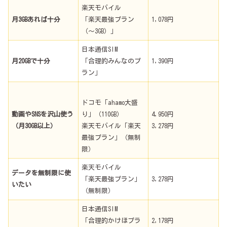
楽天モバイル
月3GBあれば十分
「楽天最強プラン
1,078円
（～3GB）」
日本通信SIM
月20GBで十分
「合理的みんなのプ
1,390円
ラン」
ドコモ「ahamo大盛
動画やSNSを沢山使う
り」（110GB）
4,950円
（月30GB以上）
楽天モバイル「楽天
3,278円
最強プラン」（無制
限）
楽天モバイル
データを無制限に使
「楽天最強プラン」
3,278円
いたい
（無制限）
日本通信SIM
「合理的かけほプラ
2,178円