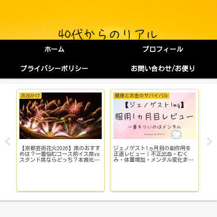
ホーム
プロフィール
プライバシーポリシー
お問い合わせ/お便り
お出かけ
健康とお金のサバイバル
健
【京都芸術花火2026】席のおすす
ジェノゲスト1ヵ月目の副作用を
子
イ
めは？一番悩むコース前イス席vs
正直レビュー｜不正出血・むく
い
スタンド席ならどっち？本音比
み・体重増加・メンタル変化まで
院
較！
【体験談】
で