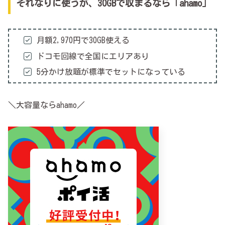
それなりに使うが、30GBで収まるなら「ahamo」
月額2,970円で30GB使える
ドコモ回線で全国にエリアあり
5分かけ放題が標準でセットになっている
＼大容量ならahamo／