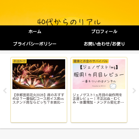
ホーム
プロフィール
プライバシーポリシー
お問い合わせ/お便り
お出かけ
健康とお金のサバイバル
健
【京都芸術花火2026】席のおすす
ジェノゲスト1ヵ月目の副作用を
子
イ
めは？一番悩むコース前イス席vs
正直レビュー｜不正出血・むく
い
スタンド席ならどっち？本音比
み・体重増加・メンタル変化まで
院
較！
【体験談】
で