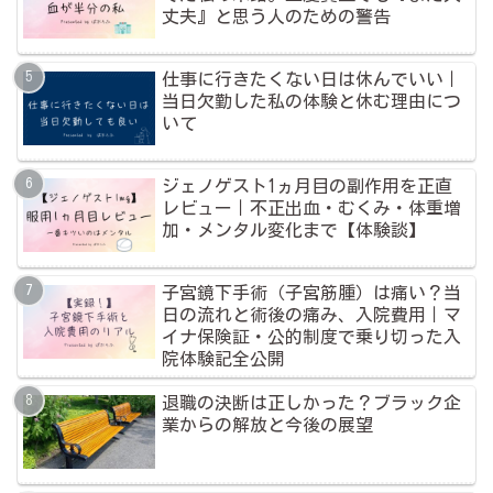
丈夫』と思う人のための警告
仕事に行きたくない日は休んでいい｜
当日欠勤した私の体験と休む理由につ
いて
ジェノゲスト1ヵ月目の副作用を正直
レビュー｜不正出血・むくみ・体重増
加・メンタル変化まで【体験談】
子宮鏡下手術（子宮筋腫）は痛い？当
日の流れと術後の痛み、入院費用｜マ
イナ保険証・公的制度で乗り切った入
院体験記全公開
退職の決断は正しかった？ブラック企
業からの解放と今後の展望