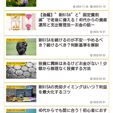
2024.11.30
2025.01.10
【後編】”新NISA”と”固定費削
お金にまつわる知識
減”で老後に備える！40代からの資産
運用と支出管理法ーお金の話ー
2024.10.01
新NISAを続けるのが不安…やめるべ
お金にまつわる知識
き？続けるべき？判断基準を解説
2025.03.02
投資に興味はあるけどお金がない！少
お金にまつわる知識
額から無理なく投資する方法
2025.03.03
新NISAの売却タイミングはいつ？利益
お金にまつわる知識
を最大化するコツ
2025.03.01
40代からでも間に合う！初心者におす
お金にまつわる知識