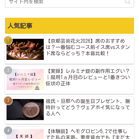
人気記事
【京都芸術花火2026】席のおすすめ
は？一番悩むコース前イス席vsスタン
ド席ならどっち？本音比較！
【実録】レルミナ錠の副作用エグい？
｜服用1ヵ月目のレビューと1番きつい
症状の正体
彼氏・旦那への誕生日プレゼント、腕
時計ってどう？ヴェアホイ気になって
る人へ
【体験談】ヘモグロビン5.2で仕事し
てた私の末路。重度貧血でも『まだ大