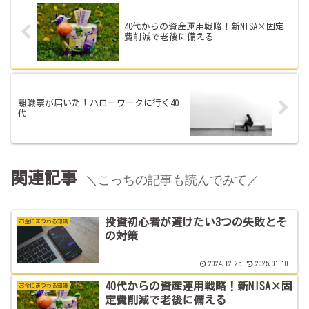
40代からの資産運用戦略！新NISA×固定
費削減で老後に備える
離職票が届いた！ハローワークに行く40
代
関連記事
＼こっちの記事も読んでみて／
投資初心者が避けたい3つの失敗とそ
お金にまつわる知識
の対策
2024.12.25
2025.01.10
40代からの資産運用戦略！新NISA×固
お金にまつわる知識
定費削減で老後に備える