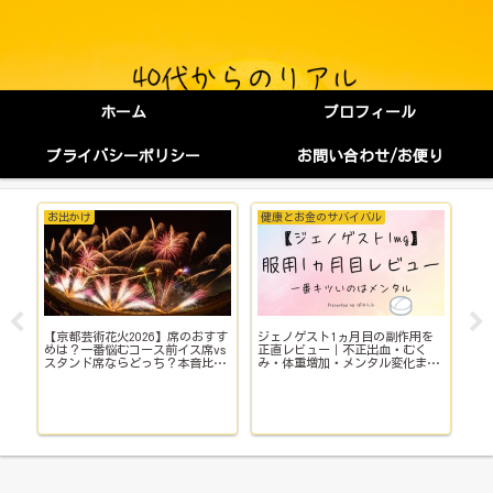
ホーム
プロフィール
プライバシーポリシー
お問い合わせ/お便り
お出かけ
健康とお金のサバイバル
健
【京都芸術花火2026】席のおすす
ジェノゲスト1ヵ月目の副作用を
子
イ
めは？一番悩むコース前イス席vs
正直レビュー｜不正出血・むく
い
スタンド席ならどっち？本音比
み・体重増加・メンタル変化まで
院
較！
【体験談】
で