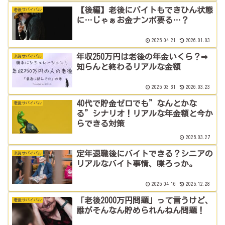
【後編】老後にバイトもできひん状態
老後サバイバル
に…じゃぁお金ナンボ要る…？
2025.04.21
2026.01.03
年収250万円は老後の年金いくら？➡
老後サバイバル
知らんと終わるリアルな金額
2025.03.31
2026.03.23
40代で貯金ゼロでも”なんとかな
老後サバイバル
る”シナリオ！リアルな年金額と今か
らできる対策
2025.03.27
定年退職後にバイトできる？シニアの
老後サバイバル
リアルなバイト事情、喋ろっか。
2025.04.16
2025.12.28
「老後2000万円問題」って言うけど、
老後サバイバル
誰がそんなん貯められんねん問題！