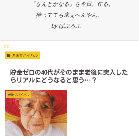
「なんとかなる」を今日、作る。
待ってても来ぇへんやん。
by ぱぶろふ
老後サバイバル
貯金ゼロの40代がそのまま老後に突入した
らリアルにどうなると思う…？
老後サバイバル