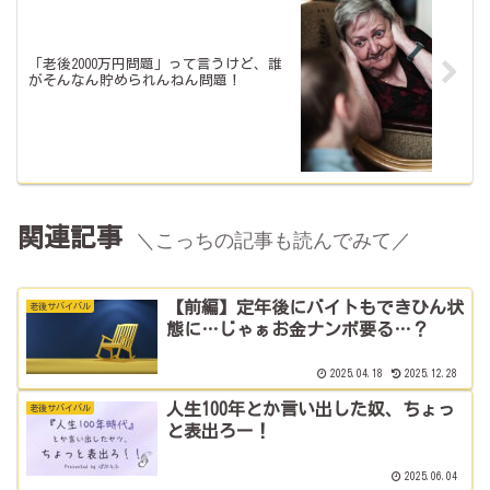
「老後2000万円問題」って言うけど、誰
がそんなん貯められんねん問題！
関連記事
＼こっちの記事も読んでみて／
【前編】定年後にバイトもできひん状
老後サバイバル
態に…じゃぁお金ナンボ要る…？
2025.04.18
2025.12.28
人生100年とか言い出した奴、ちょっ
老後サバイバル
と表出ろー！
2025.06.04