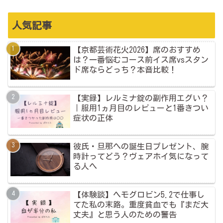
人気記事
【京都芸術花火2026】席のおすすめ
は？一番悩むコース前イス席vsスタン
ド席ならどっち？本音比較！
【実録】レルミナ錠の副作用エグい？
｜服用1ヵ月目のレビューと1番きつい
症状の正体
彼氏・旦那への誕生日プレゼント、腕
時計ってどう？ヴェアホイ気になって
る人へ
【体験談】ヘモグロビン5.2で仕事し
てた私の末路。重度貧血でも『まだ大
丈夫』と思う人のための警告