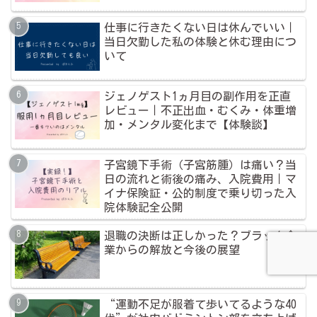
仕事に行きたくない日は休んでいい｜
当日欠勤した私の体験と休む理由につ
いて
ジェノゲスト1ヵ月目の副作用を正直
レビュー｜不正出血・むくみ・体重増
加・メンタル変化まで【体験談】
子宮鏡下手術（子宮筋腫）は痛い？当
日の流れと術後の痛み、入院費用｜マ
イナ保険証・公的制度で乗り切った入
院体験記全公開
退職の決断は正しかった？ブラック企
業からの解放と今後の展望
“運動不足が服着て歩いてるような40