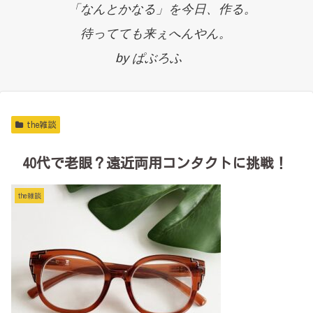
「なんとかなる」を今日、作る。
待ってても来ぇへんやん。
by ぱぶろふ
the雑談
40代で老眼？遠近両用コンタクトに挑戦！
the雑談