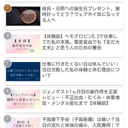
彼氏・旦那への誕生日プレゼント、腕
時計ってどう？ヴェアホイ気になって
る人へ
【体験談】ヘモグロビン5.2で仕事し
てた私の末路。重度貧血でも『まだ大
丈夫』と思う人のための警告
仕事に行きたくない日は休んでいい｜
当日欠勤した私の体験と休む理由につ
いて
ジェノゲスト1ヵ月目の副作用を正直
レビュー｜不正出血・むくみ・体重増
加・メンタル変化まで【体験談】
子宮鏡下手術（子宮筋腫）は痛い？当
日の流れと術後の痛み、入院費用｜マ