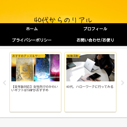
ホーム
プロフィール
プライバシーポリシー
お問い合わせ/お便り
おすすめグッズ＆サービス
転職活動
会
に
【全年齢対応】女性向けのかわい
40代、ハローワークに行ってみる
退
説
いギフトはTANPがおすすめ
ク