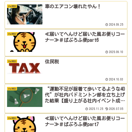
車のエアコン壊れたやん！
the雑談
2024.09.25
≪届いてへんけど届いた風お便りコー
the雑談
ナー≫＃ぱぶろふ便part6
2025.09.10
住民税
the雑談
2024.10.03
“運動不足が服着て歩いてるような40
the雑談
代”が社内バドミントン部を立ち上げ
た結果【盛り上がる社内イベント成功
例】
2025.11.25
2026.07.05
≪届いてへんけど届いた風お便りコー
the雑談
ナー≫＃ぱぶろふ便part7