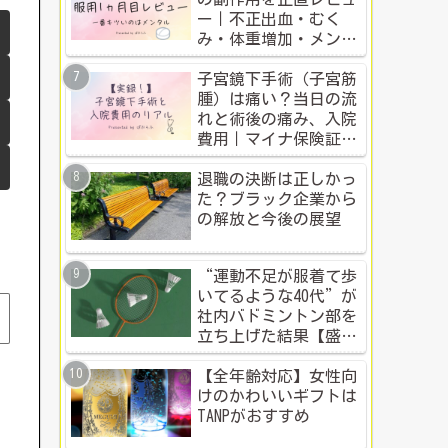
ー｜不正出血・むく
み・体重増加・メンタ
ル変化まで【体験談】
子宮鏡下手術（子宮筋
腫）は痛い？当日の流
れと術後の痛み、入院
費用｜マイナ保険証・
公的制度で乗り切った
入院体験記全公開
退職の決断は正しかっ
た？ブラック企業から
の解放と今後の展望
“運動不足が服着て歩
いてるような40代”が
社内バドミントン部を
立ち上げた結果【盛り
上がる社内イベント成
功例】
【全年齢対応】女性向
けのかわいいギフトは
TANPがおすすめ