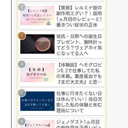
ち？本音比較！
【実録】レルミナ錠の
副作用エグい？｜服用
1ヵ月目のレビューと1
番きつい症状の正体
彼氏・旦那への誕生日
プレゼント、腕時計っ
てどう？ヴェアホイ気
になってる人へ
【体験談】ヘモグロビ
ン5.2で仕事してた私
の末路。重度貧血でも
『まだ大丈夫』と思う
人のための警告
仕事に行きたくない日
は休んでいい｜当日欠
勤した私の体験と休む
理由について
ジェノゲスト1ヵ月目
の副作用を正直レビュ