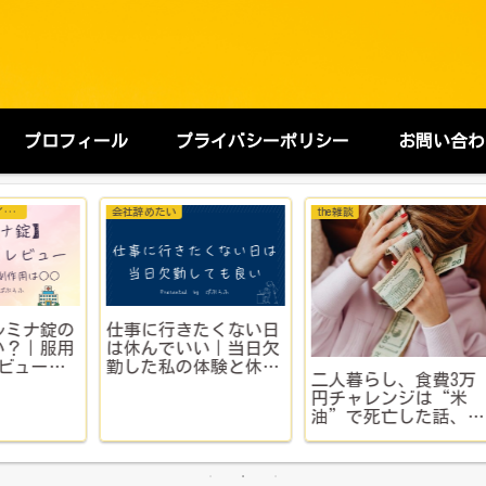
プロフィール
プライバシーポリシー
お問い合わ
会社辞めたい
the雑談
お
錠の
仕事に行きたくない日
新
服用
は休んでいい｜当日欠
と
と1
勤した私の体験と休む
注
二人暮らし、食費3万
体
理由について
円チャレンジは“米
油”で死亡した話、聞
く？