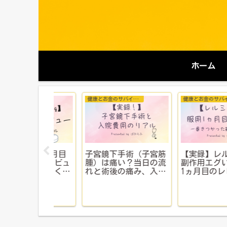
ホーム
健康とお金のサバイバル
健康とお金のサバイバル
健康とお金のサバイバル
スト1ヵ月目
子宮鏡下手術（子宮筋
【実録】レルミナ
を正直レビュ
腫）は痛い？当日の流
副作用エグい？｜
出血・むく
れと術後の痛み、入院
1ヵ月目のレビュー
増加・メンタ
費用｜マイナ保険証・
番きつい症状の正
で【体験談】
公的制度で乗り切った
入院体験記全公開