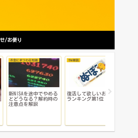
せ/お便り
金にまつわる知識
the雑談
転職活動
復活して欲しいお菓子
国民健康保
NISAを途中でやめる
ランキング第1位
保険に切り
どうなる？解約時の
き｜実際に
意点を解説