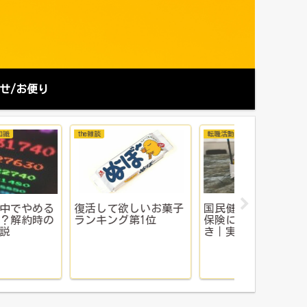
せ/お便り
社辞めたい
お金にまつわる知識
プロフィール
職の決断は正しかっ
ふるさと納税を詳しく
プロフィー
？ブラック企業から
解説するよ！
解放と今後の展望