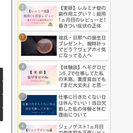
ち？本音比較！
【実録】レルミナ錠の
副作用エグい？｜服用
1ヵ月目のレビューと1
番きつい症状の正体
彼氏・旦那への誕生日
プレゼント、腕時計っ
てどう？ヴェアホイ気
になってる人へ
【体験談】ヘモグロビ
ン5.2で仕事してた私
の末路。重度貧血でも
『まだ大丈夫』と思う
人のための警告
仕事に行きたくない日
は休んでいい｜当日欠
勤した私の体験と休む
理由について
ジェノゲスト1ヵ月目
の副作用を正直レビュ