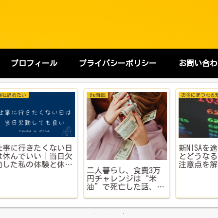
プロフィール
プライバシーポリシー
お問い合わ
おすすめグッズ＆サービス
転職活動
会
を高
【全年齢対応】女性向
40代、ハローワークに
退
買取
けのかわいいギフトは
行ってみる
た
解説
TANPがおすすめ
の