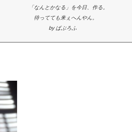
「なんとかなる」を今日、作る。
待ってても来ぇへんやん。
by ぱぶろふ