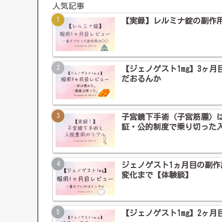
人気記事
【実録】レルミナ錠の副作用
【ジェノゲスト1mg】3ヶ
だおるんか
子宮鏡下手術（子宮筋腫）
証・公的制度で乗り切った
ジェノゲスト1ヵ月目の副
変化まで【体験談】
【ジェノゲスト1mg】2ヶ