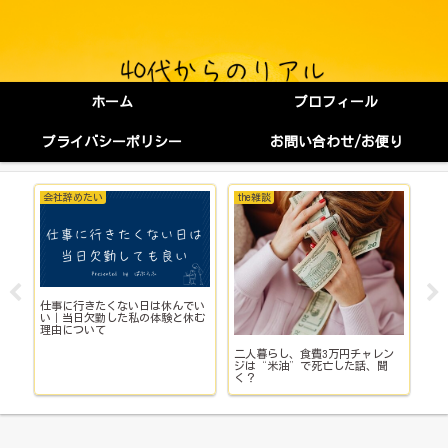
ホーム
プロフィール
プライバシーポリシー
お問い合わせ/お便り
お金にまつわる知識
the雑談
転
復活して欲しいお菓子ランキング
国
新NISAを途中でやめるとどうな
第1位
替
る？解約時の注意点を解説
ン