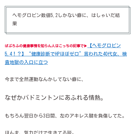
ヘモグロビン数値5.2しかない癖に、はしゃいだ結
果
【ヘモグロビン
ぱぶろふの健康事情を知らん人はこっちの記事で▶
5.4！？】“健康診断でHPほぼゼロ”言われた40代女、検
査地獄の入口に立つ
今まで全然運動なんかしてない癖に、
なぜかバドミントンにあふれる情熱。
もちろん翌日から3日間、左のアキレス腱を負傷してた。
ほんま、気力だけで生きてる説。