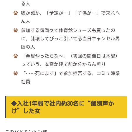
る人
嘘か誠か、「予定が…」「子供が…」で来れへ
ん人
参加する気満々で体育館シューズも買ったの
に、膝壊してびっこ引いてる当日キャンセル界
隈の人
「金曜やったらな～」（初回の開催日は木曜）
っていう、本音か建て前か分からん断り
「……死にます」で参加拒否する、コミュ障系
社員
◆入社1年弱で社内約30名に“個別声か
け”した女
このバドミントン部