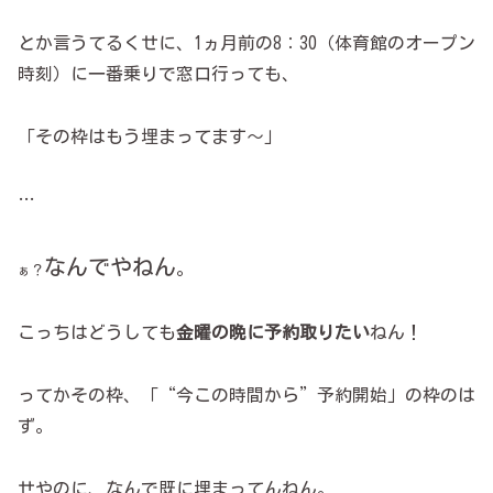
とか言うてるくせに、1ヵ月前の8：30（体育館のオープン
時刻）に一番乗りで窓口行っても、
「その枠はもう埋まってます～」
…
なんでやねん
。
ぁ？
こっちはどうしても
金曜の晩に予約取りたい
ねん！
ってかその枠、「“今この時間から”予約開始」の枠のは
ず。
せやのに、なんで既に埋まってんねん。