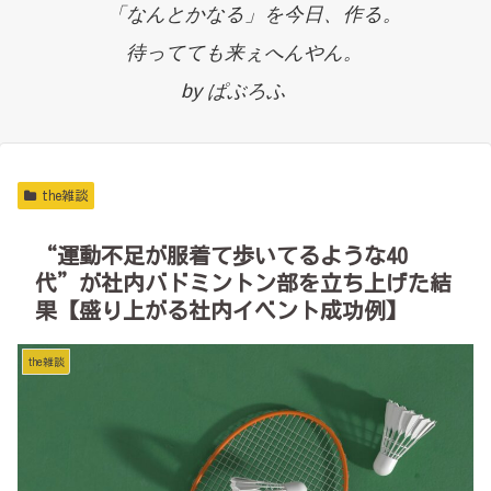
「なんとかなる」を今日、作る。
待ってても来ぇへんやん。
by ぱぶろふ
the雑談
“運動不足が服着て歩いてるような40
代”が社内バドミントン部を立ち上げた結
果【盛り上がる社内イベント成功例】
the雑談