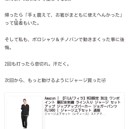
帰ったら「手ぇ震えて、お箸がまともに使えへんかった」
もさ
って
猛者
もいた。
そして私も、ポロシャツ＆チノパンで動きまくった事に後
悔。
2回も打ったら息切れ。汗だく。
次回から、もっと動けるようにジャージ買った🤣
Amazon | 【FILA/フィラ】WEB限定 別注 ワンポ
イント 筆記体刺繍 ライン入り ジャージ セット
アップ ジップアップパーカー ジョガーパンツ
FL1960 | ジャージ上下セット 通販
ジャージ上下セット（レディース）ストアで...