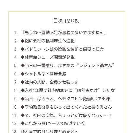
目次
「もうね…運動不足が服着て歩いてますねん」
◆謎に会社の福利厚生へ進化
◆バドミントン部の役職を独断と偏見で任命
◆体育館シューズ問題が発生
◆当日の一番乗り、まさかの“レジェンド爺さん”
◆シャトル？…ほぼ全滅
◆社内の人間、全員クセ強つよ
◆入社1年弱で社内約30名に“個別声かけ”した女
◆当日：ぱぶろふ、ヘモグロビン数値5.2で出陣
◆予約取る役割をかって出てくれた社長の奥さん
◆で、社内の空気、ちょっとだけ良くなった…？
◆これから月1ペースで続けていく
ひと言でむりやりまとめると…