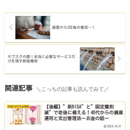
面接から2日後の着信…！
サブスクの罠！本当に必要なサービスだ
けを残す断捨離術
関連記事
＼こっちの記事も読んでみて／
【後編】”新NISA”と”固定費削
お金にまつわる知識
減”で老後に備える！40代からの資産
運用と支出管理法ーお金の話ー
2024.10.01