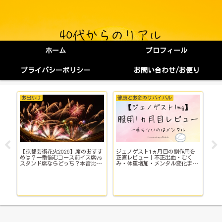
ホーム
プロフィール
プライバシーポリシー
お問い合わせ/お便り
お出かけ
健康とお金のサバイバル
健
【京都芸術花火2026】席のおすす
ジェノゲスト1ヵ月目の副作用を
子
イ
めは？一番悩むコース前イス席vs
正直レビュー｜不正出血・むく
い
スタンド席ならどっち？本音比
み・体重増加・メンタル変化まで
院
較！
【体験談】
で