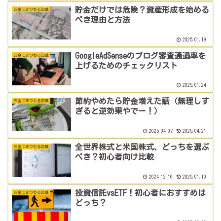
貯金だけでは危険？資産形成を始める
お金にまつわる知識
べき理由と方法
2025.01.19
GoogleAdSenseのブログ審査通過率を
お金にまつわる知識
上げるためのチェックリスト
2025.01.24
節約やめたら貯金増えた話（無理しす
お金にまつわる知識
ぎると逆効果やでー！）
2025.04.07
2025.04.21
全世界株式と米国株式、どっちを選ぶ
お金にまつわる知識
べき？初心者向け比較
2024.12.16
2025.01.10
投資信託vsETF！初心者におすすめは
お金にまつわる知識
どっち？