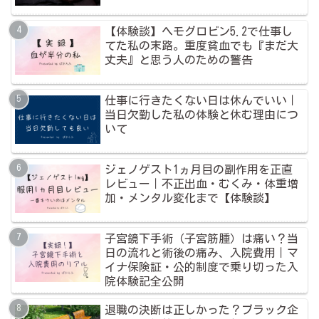
【体験談】ヘモグロビン5.2で仕事し
てた私の末路。重度貧血でも『まだ大
丈夫』と思う人のための警告
仕事に行きたくない日は休んでいい｜
当日欠勤した私の体験と休む理由につ
いて
ジェノゲスト1ヵ月目の副作用を正直
レビュー｜不正出血・むくみ・体重増
加・メンタル変化まで【体験談】
子宮鏡下手術（子宮筋腫）は痛い？当
日の流れと術後の痛み、入院費用｜マ
イナ保険証・公的制度で乗り切った入
院体験記全公開
退職の決断は正しかった？ブラック企