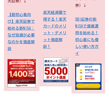
天証券）↓
券）↓
楽天経済圏で
【超初心者向
SBI証券の新
得する！楽天
け】楽天証券で
NISAで資産運
カードのメリ
始める新NISA：
用を始める！
ット・デメリ
なぜ投資が必要
初心者にも優
ット徹底解
なのかを徹底解
しい使い方ガ
説！
説
イ