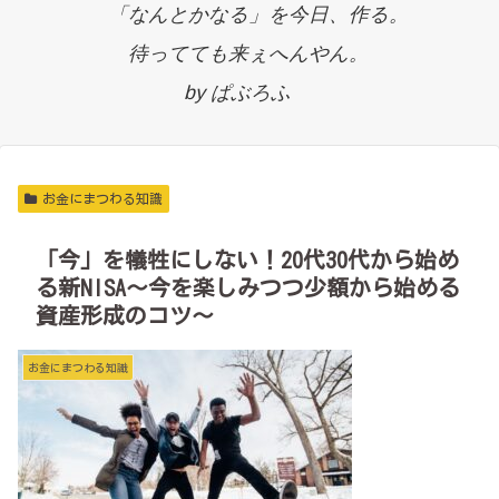
「なんとかなる」を今日、作る。
待ってても来ぇへんやん。
by ぱぶろふ
お金にまつわる知識
「今」を犠牲にしない！20代30代から始め
る新NISA～今を楽しみつつ少額から始める
資産形成のコツ～
お金にまつわる知識