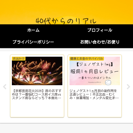
ホーム
プロフィール
プライバシーポリシー
お問い合わせ/お便り
お出かけ
健康とお金のサバイバル
健
【京都芸術花火2026】席のおすす
ジェノゲスト1ヵ月目の副作用を
子
イ
めは？一番悩むコース前イス席vs
正直レビュー｜不正出血・むく
い
スタンド席ならどっち？本音比
み・体重増加・メンタル変化まで
院
較！
【体験談】
で