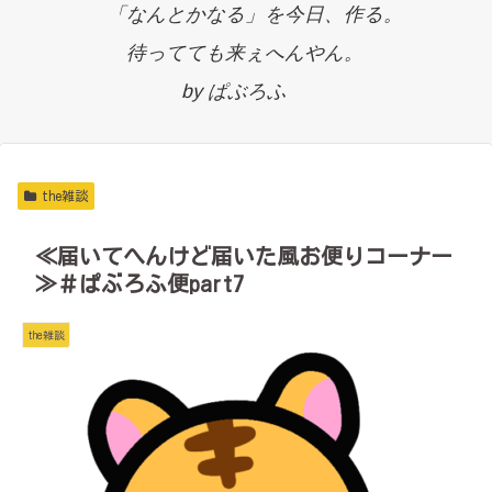
「なんとかなる」を今日、作る。
待ってても来ぇへんやん。
by ぱぶろふ
the雑談
≪届いてへんけど届いた風お便りコーナー
≫＃ぱぶろふ便part7
the雑談