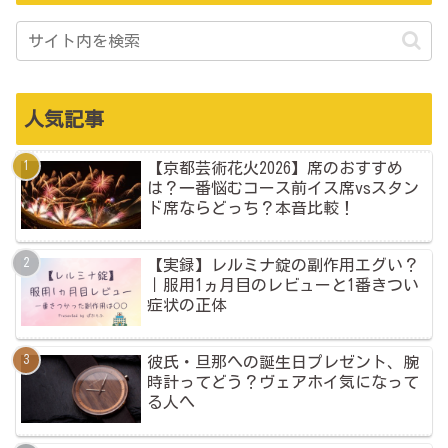
人気記事
【京都芸術花火2026】席のおすすめ
は？一番悩むコース前イス席vsスタン
ド席ならどっち？本音比較！
【実録】レルミナ錠の副作用エグい？
｜服用1ヵ月目のレビューと1番きつい
症状の正体
彼氏・旦那への誕生日プレゼント、腕
時計ってどう？ヴェアホイ気になって
る人へ