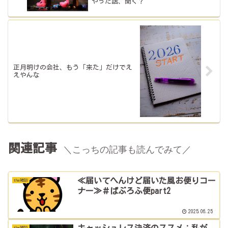
やった話、聞く？
正月明けの会社、もう「来た」だけでえ
えやんな
関連記事
＼こっちの記事も読んでみて／
≪届いてへんけど届いた風お便りコー
the雑談
ナー≫＃ぱぶろふ便part2
2025.06.25
キャッシュレス決済のススメ：私が
the雑談