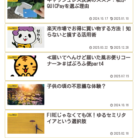
QUICPayを選ぶ理由
2024.10.17
2025.01.10
楽天市場でお得に買い物する方法｜知
the雑談
らないと損する活用術
2025.03.22
2025.12.28
≪届いてへんけど届いた風お便りコー
the雑談
ナー≫＃ぱぶろふ便part4
2025.07.15
子供の頃の不思議な体験？
the雑談
2024.10.16
FIREじゃなくてもOK！ゆるセミリタ
the雑談
イアという選択肢
2025.02.16