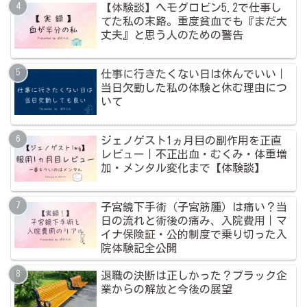
【体験談】ヘモグロビン5.2で仕事し
てた私の末路。重度貧血でも『まだ大
丈夫』と思う人のための警告
仕事に行きたくない日は休んでいい｜
当日欠勤した私の体験と休む理由につ
いて
ジェノゲスト1ヵ月目の副作用を正直
レビュー｜不正出血・むくみ・体重増
加・メンタル変化まで【体験談】
子宮鏡下手術（子宮筋腫）は痛い？当
日の流れと術後の痛み、入院費用｜マ
イナ保険証・公的制度で乗り切った入
院体験記全公開
退職の決断は正しかった？ブラック企
業からの解放と今後の展望