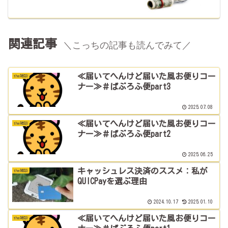
関連記事
＼こっちの記事も読んでみて／
≪届いてへんけど届いた風お便りコー
the雑談
ナー≫＃ぱぶろふ便part3
2025.07.08
≪届いてへんけど届いた風お便りコー
the雑談
ナー≫＃ぱぶろふ便part2
2025.06.25
キャッシュレス決済のススメ：私が
the雑談
QUICPayを選ぶ理由
2024.10.17
2025.01.10
≪届いてへんけど届いた風お便りコー
the雑談