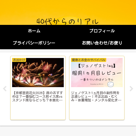
ホーム
プロフィール
プライバシーポリシー
お問い合わせ/お便り
お出かけ
健康とお金のサバイバル
健
【京都芸術花火2026】席のおすす
ジェノゲスト1ヵ月目の副作用を
子
イ
めは？一番悩むコース前イス席vs
正直レビュー｜不正出血・むく
い
スタンド席ならどっち？本音比
み・体重増加・メンタル変化まで
院
較！
【体験談】
で