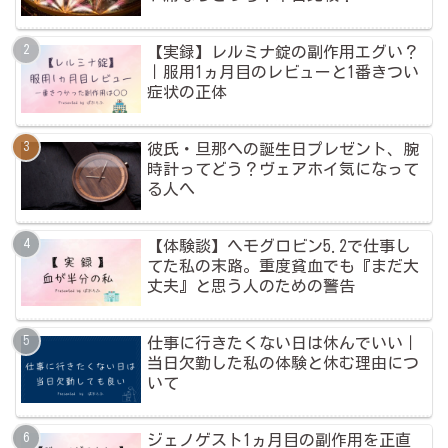
【実録】レルミナ錠の副作用エグい？
｜服用1ヵ月目のレビューと1番きつい
症状の正体
彼氏・旦那への誕生日プレゼント、腕
時計ってどう？ヴェアホイ気になって
る人へ
【体験談】ヘモグロビン5.2で仕事し
てた私の末路。重度貧血でも『まだ大
丈夫』と思う人のための警告
仕事に行きたくない日は休んでいい｜
当日欠勤した私の体験と休む理由につ
いて
ジェノゲスト1ヵ月目の副作用を正直