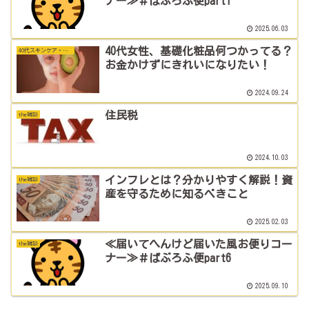
ナー≫＃ぱぶろふ便part1
2025.06.03
40代女性、基礎化粧品何つかってる？
40代スキンケア・メイク
お金かけずにきれいになりたい！
2024.09.24
住民税
the雑談
2024.10.03
インフレとは？分かりやすく解説！資
the雑談
産を守るために知るべきこと
2025.02.03
≪届いてへんけど届いた風お便りコー
the雑談
ナー≫＃ぱぶろふ便part6
2025.09.10