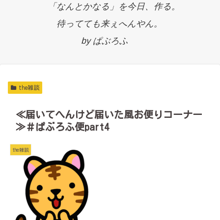
「なんとかなる」を今日、作る。
待ってても来ぇへんやん。
by ぱぶろふ
the雑談
≪届いてへんけど届いた風お便りコーナー
≫＃ぱぶろふ便part4
the雑談