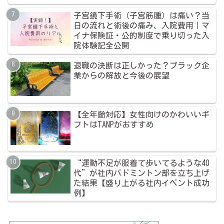
子宮鏡下手術（子宮筋腫）は痛い？当
日の流れと術後の痛み、入院費用｜マ
イナ保険証・公的制度で乗り切った入
院体験記全公開
退職の決断は正しかった？ブラック企
業からの解放と今後の展望
【全年齢対応】女性向けのかわいいギ
フトはTANPがおすすめ
“運動不足が服着て歩いてるような40
代”が社内バドミントン部を立ち上げ
た結果【盛り上がる社内イベント成功
例】