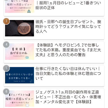
｜服用1ヵ月目のレビューと1番きつい
症状の正体
彼氏・旦那への誕生日プレゼント、腕
時計ってどう？ヴェアホイ気になって
る人へ
【体験談】ヘモグロビン5.2で仕事し
てた私の末路。重度貧血でも『まだ大
丈夫』と思う人のための警告
仕事に行きたくない日は休んでいい｜
当日欠勤した私の体験と休む理由につ
いて
ジェノゲスト1ヵ月目の副作用を正直
レビュー｜不正出血・むくみ・体重増
加・メンタル変化まで【体験談】