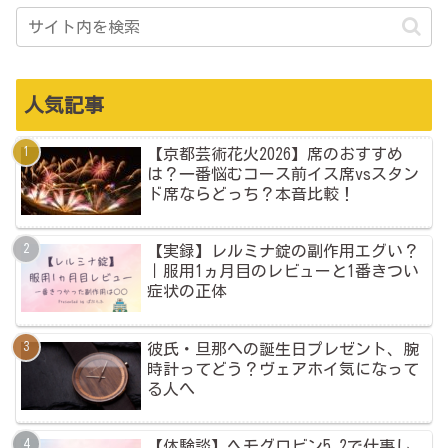
人気記事
【京都芸術花火2026】席のおすすめ
は？一番悩むコース前イス席vsスタン
ド席ならどっち？本音比較！
【実録】レルミナ錠の副作用エグい？
｜服用1ヵ月目のレビューと1番きつい
症状の正体
彼氏・旦那への誕生日プレゼント、腕
時計ってどう？ヴェアホイ気になって
る人へ
【体験談】ヘモグロビン5.2で仕事し