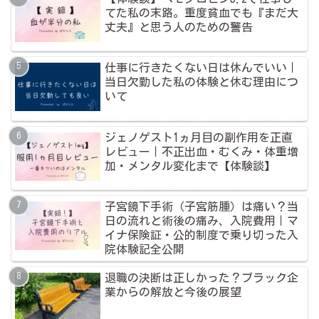
てた私の末路。重度貧血でも『まだ大
丈夫』と思う人のための警告
仕事に行きたくない日は休んでいい｜
当日欠勤した私の体験と休む理由につ
いて
ジェノゲスト1ヵ月目の副作用を正直
レビュー｜不正出血・むくみ・体重増
加・メンタル変化まで【体験談】
子宮鏡下手術（子宮筋腫）は痛い？当
日の流れと術後の痛み、入院費用｜マ
イナ保険証・公的制度で乗り切った入
院体験記全公開
退職の決断は正しかった？ブラック企
業からの解放と今後の展望