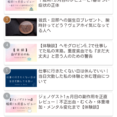
｜服用1ヵ月目のレビューと1番きつい
症状の正体
彼氏・旦那への誕生日プレゼント、腕
時計ってどう？ヴェアホイ気になって
る人へ
【体験談】ヘモグロビン5.2で仕事し
てた私の末路。重度貧血でも『まだ大
丈夫』と思う人のための警告
仕事に行きたくない日は休んでいい｜
当日欠勤した私の体験と休む理由につ
いて
ジェノゲスト1ヵ月目の副作用を正直
レビュー｜不正出血・むくみ・体重増
加・メンタル変化まで【体験談】