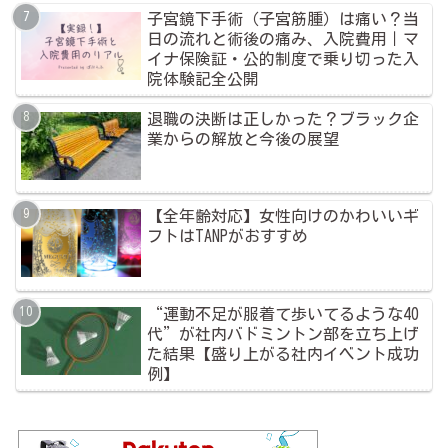
子宮鏡下手術（子宮筋腫）は痛い？当
日の流れと術後の痛み、入院費用｜マ
イナ保険証・公的制度で乗り切った入
院体験記全公開
退職の決断は正しかった？ブラック企
業からの解放と今後の展望
【全年齢対応】女性向けのかわいいギ
フトはTANPがおすすめ
“運動不足が服着て歩いてるような40
代”が社内バドミントン部を立ち上げ
た結果【盛り上がる社内イベント成功
例】