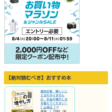
【絶対読むべき】おすすめ本
超改訂版 難しいこ
とはわかりません
が、お金の増やし方
を教えてください！
[ 山崎元 ]
価格：1,738円（税