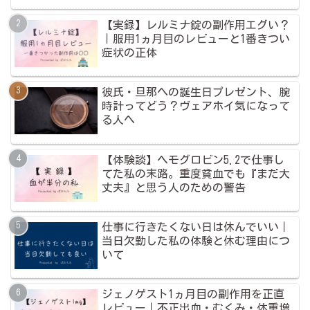
【実録】レルミナ錠の副作用エグい？
｜服用1ヵ月目のレビューと1番きつい
症状の正体
彼氏・旦那への誕生日プレゼント、腕
時計ってどう？ヴェアホイ気になって
る人へ
【体験談】ヘモグロビン5.2で仕事し
てた私の末路。重度貧血でも『まだ大
丈夫』と思う人のための警告
仕事に行きたくない日は休んでいい｜
当日欠勤した私の体験と休む理由につ
いて
ジェノゲスト1ヵ月目の副作用を正直
レビュー｜不正出血・むくみ・体重増