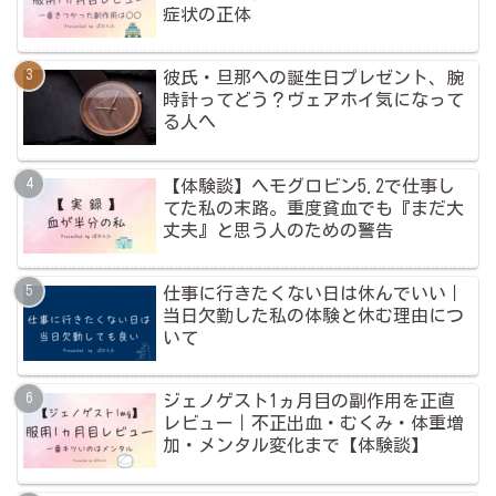
症状の正体
彼氏・旦那への誕生日プレゼント、腕
時計ってどう？ヴェアホイ気になって
る人へ
【体験談】ヘモグロビン5.2で仕事し
てた私の末路。重度貧血でも『まだ大
丈夫』と思う人のための警告
仕事に行きたくない日は休んでいい｜
当日欠勤した私の体験と休む理由につ
いて
ジェノゲスト1ヵ月目の副作用を正直
レビュー｜不正出血・むくみ・体重増
加・メンタル変化まで【体験談】