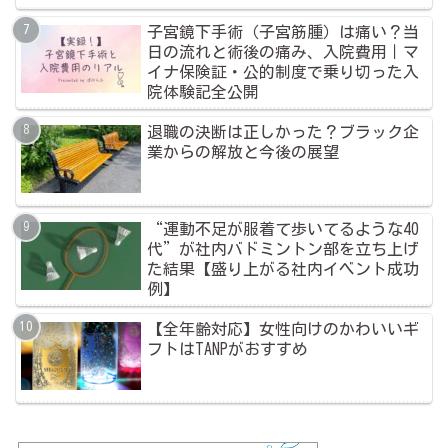
子宮鏡下手術（子宮筋腫）は痛い？当
日の流れと術後の痛み、入院費用｜マ
イナ保険証・公的制度で乗り切った入
院体験記全公開
退職の決断は正しかった？ブラック企
業からの解放と今後の展望
“運動不足が服着て歩いてるような40
代”が社内バドミントン部を立ち上げ
た結果【盛り上がる社内イベント成功
例】
【全年齢対応】女性向けのかわいいギ
フトはTANPがおすすめ