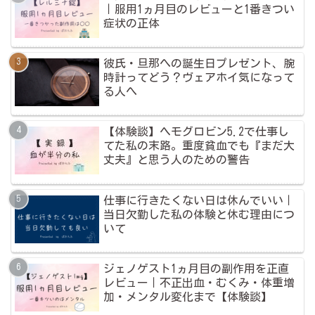
｜服用1ヵ月目のレビューと1番きつい
症状の正体
彼氏・旦那への誕生日プレゼント、腕
時計ってどう？ヴェアホイ気になって
る人へ
【体験談】ヘモグロビン5.2で仕事し
てた私の末路。重度貧血でも『まだ大
丈夫』と思う人のための警告
仕事に行きたくない日は休んでいい｜
当日欠勤した私の体験と休む理由につ
いて
ジェノゲスト1ヵ月目の副作用を正直
レビュー｜不正出血・むくみ・体重増
加・メンタル変化まで【体験談】