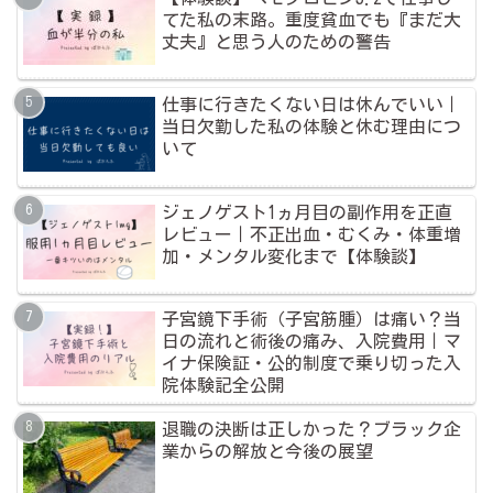
てた私の末路。重度貧血でも『まだ大
丈夫』と思う人のための警告
仕事に行きたくない日は休んでいい｜
当日欠勤した私の体験と休む理由につ
いて
ジェノゲスト1ヵ月目の副作用を正直
レビュー｜不正出血・むくみ・体重増
加・メンタル変化まで【体験談】
子宮鏡下手術（子宮筋腫）は痛い？当
日の流れと術後の痛み、入院費用｜マ
イナ保険証・公的制度で乗り切った入
院体験記全公開
退職の決断は正しかった？ブラック企
業からの解放と今後の展望