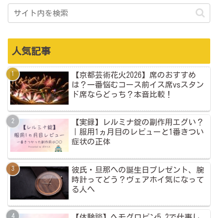
人気記事
【京都芸術花火2026】席のおすすめ
は？一番悩むコース前イス席vsスタン
ド席ならどっち？本音比較！
【実録】レルミナ錠の副作用エグい？
｜服用1ヵ月目のレビューと1番きつい
症状の正体
彼氏・旦那への誕生日プレゼント、腕
時計ってどう？ヴェアホイ気になって
る人へ
【体験談】ヘモグロビン5.2で仕事し