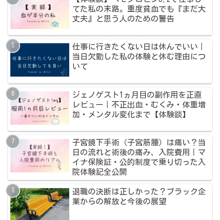
てた私の末路。重度貧血でも『まだ大
丈夫』と思う人のための警告
仕事に行きたくない日は休んでいい｜
当日欠勤した私の体験と休む理由につ
いて
ジェノゲスト1ヵ月目の副作用を正直
レビュー｜不正出血・むくみ・体重増
加・メンタル変化まで【体験談】
子宮鏡下手術（子宮筋腫）は痛い？当
日の流れと術後の痛み、入院費用｜マ
イナ保険証・公的制度で乗り切った入
院体験記全公開
退職の決断は正しかった？ブラック企
業からの解放と今後の展望