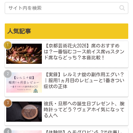
人気記事
【京都芸術花火2026】席のおすすめ
は？一番悩むコース前イス席vsスタン
ド席ならどっち？本音比較！
【実録】レルミナ錠の副作用エグい？
｜服用1ヵ月目のレビューと1番きつい
症状の正体
彼氏・旦那への誕生日プレゼント、腕
時計ってどう？ヴェアホイ気になって
る人へ
【体験談】ヘモグロビン5.2で仕事し