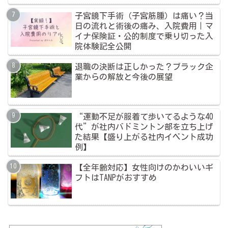
子宮鏡下手術（子宮筋腫）は痛い？当
日の流れと術後の痛み、入院費用｜マ
イナ保険証・公的制度で乗り切った入
院体験記全公開
退職の決断は正しかった？ブラック企
業からの解放と今後の展望
“運動不足が服着て歩いてるような40
代”が社内バドミントン部を立ち上げ
た結果【盛り上がる社内イベント成功
例】
【全年齢対応】女性向けのかわいいギ
フトはTANPがおすすめ