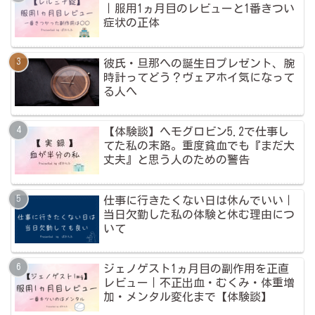
｜服用1ヵ月目のレビューと1番きつい
症状の正体
彼氏・旦那への誕生日プレゼント、腕
時計ってどう？ヴェアホイ気になって
る人へ
【体験談】ヘモグロビン5.2で仕事し
てた私の末路。重度貧血でも『まだ大
丈夫』と思う人のための警告
仕事に行きたくない日は休んでいい｜
当日欠勤した私の体験と休む理由につ
いて
ジェノゲスト1ヵ月目の副作用を正直
レビュー｜不正出血・むくみ・体重増
加・メンタル変化まで【体験談】