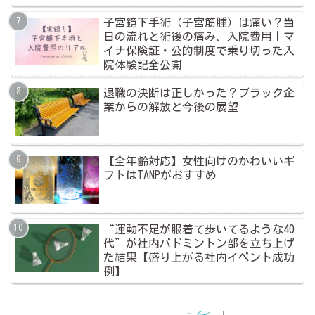
子宮鏡下手術（子宮筋腫）は痛い？当
日の流れと術後の痛み、入院費用｜マ
イナ保険証・公的制度で乗り切った入
院体験記全公開
退職の決断は正しかった？ブラック企
業からの解放と今後の展望
【全年齢対応】女性向けのかわいいギ
フトはTANPがおすすめ
“運動不足が服着て歩いてるような40
代”が社内バドミントン部を立ち上げ
た結果【盛り上がる社内イベント成功
例】