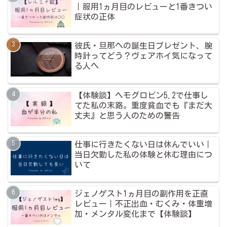
｜服用1ヵ月目のレビューと1番きつい
症状の正体
彼氏・旦那への誕生日プレゼント、腕
時計ってどう？ヴェアホイ気になって
る人へ
【体験談】ヘモグロビン5.2で仕事し
てた私の末路。重度貧血でも『まだ大
丈夫』と思う人のための警告
仕事に行きたくない日は休んでいい｜
当日欠勤した私の体験と休む理由につ
いて
ジェノゲスト1ヵ月目の副作用を正直
レビュー｜不正出血・むくみ・体重増
加・メンタル変化まで【体験談】