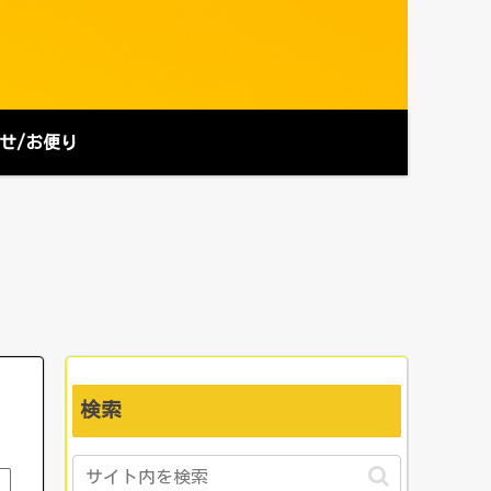
せ/お便り
検索