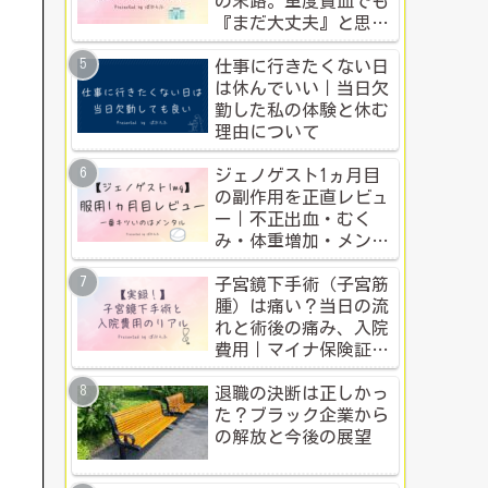
の末路。重度貧血でも
『まだ大丈夫』と思う
人のための警告
仕事に行きたくない日
は休んでいい｜当日欠
勤した私の体験と休む
理由について
ジェノゲスト1ヵ月目
の副作用を正直レビュ
ー｜不正出血・むく
み・体重増加・メンタ
ル変化まで【体験談】
子宮鏡下手術（子宮筋
腫）は痛い？当日の流
れと術後の痛み、入院
費用｜マイナ保険証・
公的制度で乗り切った
入院体験記全公開
退職の決断は正しかっ
た？ブラック企業から
の解放と今後の展望