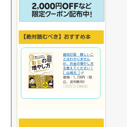
【絶対読むべき】おすすめ本
超改訂版 難しいこ
とはわかりません
が、お金の増やし方
を教えてください！
[ 山崎元 ]
価格：1,738円（税
込、送料無料)
(2026/2/23時点)