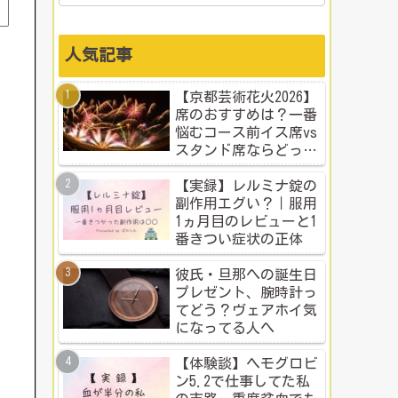
人気記事
【京都芸術花火2026】
席のおすすめは？一番
悩むコース前イス席vs
スタンド席ならどっ
ち？本音比較！
【実録】レルミナ錠の
副作用エグい？｜服用
1ヵ月目のレビューと1
番きつい症状の正体
彼氏・旦那への誕生日
プレゼント、腕時計っ
てどう？ヴェアホイ気
になってる人へ
【体験談】ヘモグロビ
ン5.2で仕事してた私