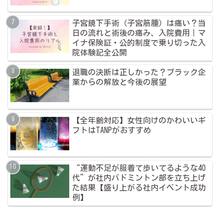
子宮鏡下手術（子宮筋腫）は痛い？当
日の流れと術後の痛み、入院費用｜マ
イナ保険証・公的制度で乗り切った入
院体験記全公開
退職の決断は正しかった？ブラック企
業からの解放と今後の展望
【全年齢対応】女性向けのかわいいギ
フトはTANPがおすすめ
“運動不足が服着て歩いてるような40
代”が社内バドミントン部を立ち上げ
た結果【盛り上がる社内イベント成功
例】