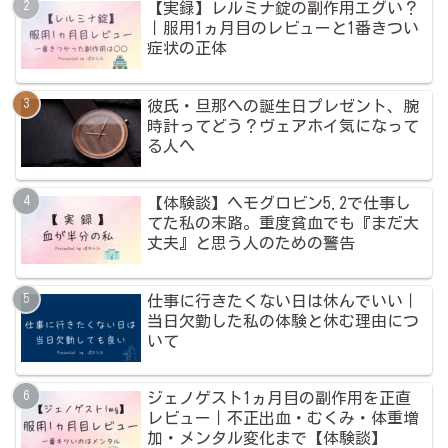
【実録】レルミナ錠の副作用エグい？
｜服用1ヵ月目のレビューと1番きつい
症状の正体
彼氏・旦那への誕生日プレゼント、腕
時計ってどう？ヴェアホイ気になって
る人へ
【体験談】ヘモグロビン5.2で仕事し
てた私の末路。重度貧血でも『まだ大
丈夫』と思う人のための警告
仕事に行きたくない日は休んでいい｜
当日欠勤した私の体験と休む理由につ
いて
ジェノゲスト1ヵ月目の副作用を正直
レビュー｜不正出血・むくみ・体重増
加・メンタル変化まで【体験談】