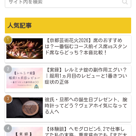
人気記事
【京都芸術花火2026】席のおすすめ
は？一番悩むコース前イス席vsスタン
ド席ならどっち？本音比較！
【実録】レルミナ錠の副作用エグい？
｜服用1ヵ月目のレビューと1番きつい
症状の正体
彼氏・旦那への誕生日プレゼント、腕
時計ってどう？ヴェアホイ気になって
る人へ
【体験談】ヘモグロビン5.2で仕事し
てた私の末路。重度貧血でも『まだ大