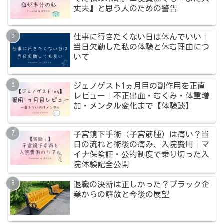
丈夫』と思う人のための警告
仕事に行きたくない日は休んでいい｜
当日欠勤した私の体験と休む理由につ
いて
ジェノゲスト1ヵ月目の副作用を正直
レビュー｜不正出血・むくみ・体重増
加・メンタル変化まで【体験談】
子宮鏡下手術（子宮筋腫）は痛い？当
日の流れと術後の痛み、入院費用｜マ
イナ保険証・公的制度で乗り切った入
院体験記全公開
退職の決断は正しかった？ブラック企
業からの解放と今後の展望