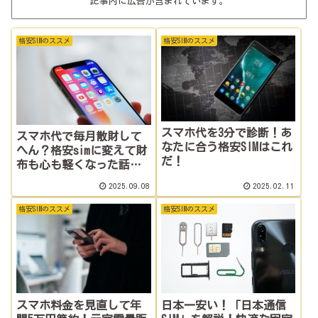
記事内に広告が含まれています。
格安SIMのススメ
格安SIMのススメ
スマホ代を3分で診断！あ
スマホ代で毎月散財して
なたに合う格安SIMはこれ
へん？格安simに変えて財
だ！
布も心も軽くなった話、
聞く？
2025.09.08
2025.02.11
格安SIMのススメ
格安SIMのススメ
スマホ料金を見直して年
日本一安い！「日本通信