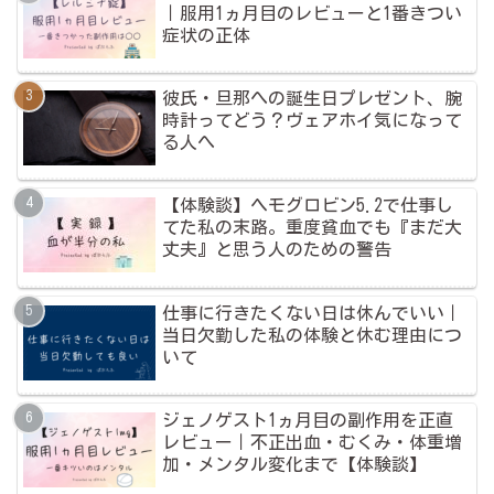
｜服用1ヵ月目のレビューと1番きつい
症状の正体
彼氏・旦那への誕生日プレゼント、腕
時計ってどう？ヴェアホイ気になって
る人へ
【体験談】ヘモグロビン5.2で仕事し
てた私の末路。重度貧血でも『まだ大
丈夫』と思う人のための警告
仕事に行きたくない日は休んでいい｜
当日欠勤した私の体験と休む理由につ
いて
ジェノゲスト1ヵ月目の副作用を正直
レビュー｜不正出血・むくみ・体重増
加・メンタル変化まで【体験談】