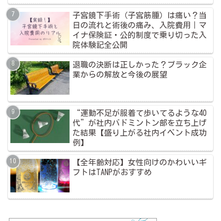
子宮鏡下手術（子宮筋腫）は痛い？当
日の流れと術後の痛み、入院費用｜マ
イナ保険証・公的制度で乗り切った入
院体験記全公開
退職の決断は正しかった？ブラック企
業からの解放と今後の展望
“運動不足が服着て歩いてるような40
代”が社内バドミントン部を立ち上げ
た結果【盛り上がる社内イベント成功
例】
【全年齢対応】女性向けのかわいいギ
フトはTANPがおすすめ