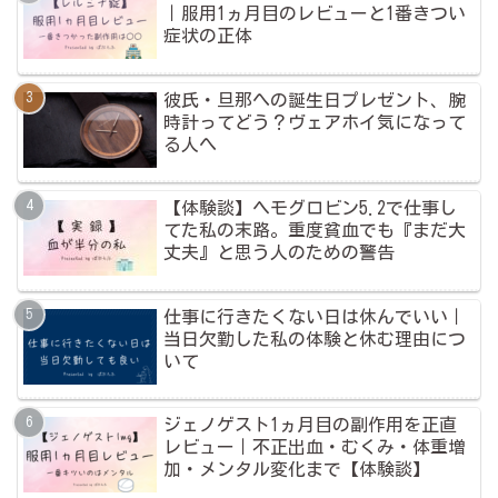
｜服用1ヵ月目のレビューと1番きつい
症状の正体
彼氏・旦那への誕生日プレゼント、腕
時計ってどう？ヴェアホイ気になって
る人へ
【体験談】ヘモグロビン5.2で仕事し
てた私の末路。重度貧血でも『まだ大
丈夫』と思う人のための警告
仕事に行きたくない日は休んでいい｜
当日欠勤した私の体験と休む理由につ
いて
ジェノゲスト1ヵ月目の副作用を正直
レビュー｜不正出血・むくみ・体重増
加・メンタル変化まで【体験談】