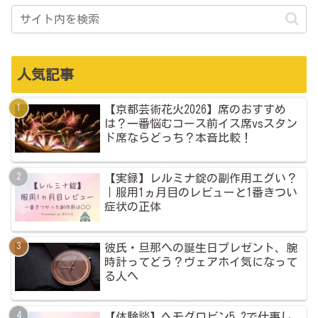
人気記事
【京都芸術花火2026】席のおすすめ
は？一番悩むコース前イス席vsスタン
ド席ならどっち？本音比較！
【実録】レルミナ錠の副作用エグい？
｜服用1ヵ月目のレビューと1番きつい
症状の正体
彼氏・旦那への誕生日プレゼント、腕
時計ってどう？ヴェアホイ気になって
る人へ
【体験談】ヘモグロビン5.2で仕事し