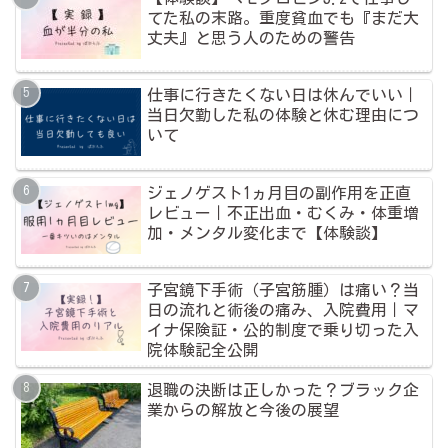
てた私の末路。重度貧血でも『まだ大
丈夫』と思う人のための警告
仕事に行きたくない日は休んでいい｜
当日欠勤した私の体験と休む理由につ
いて
ジェノゲスト1ヵ月目の副作用を正直
レビュー｜不正出血・むくみ・体重増
加・メンタル変化まで【体験談】
子宮鏡下手術（子宮筋腫）は痛い？当
日の流れと術後の痛み、入院費用｜マ
イナ保険証・公的制度で乗り切った入
院体験記全公開
退職の決断は正しかった？ブラック企
業からの解放と今後の展望