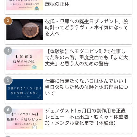
症状の正体
彼氏・旦那への誕生日プレゼント、腕
時計ってどう？ヴェアホイ気になって
る人へ
【体験談】ヘモグロビン5.2で仕事し
てた私の末路。重度貧血でも『まだ大
丈夫』と思う人のための警告
仕事に行きたくない日は休んでいい｜
当日欠勤した私の体験と休む理由につ
いて
ジェノゲスト1ヵ月目の副作用を正直
レビュー｜不正出血・むくみ・体重増
加・メンタル変化まで【体験談】