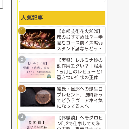
人気記事
【京都芸術花火2026】
席のおすすめは？一番
悩むコース前イス席vs
スタンド席ならどっ
ち？本音比較！
【実録】レルミナ錠の
副作用エグい？｜服用
1ヵ月目のレビューと1
番きつい症状の正体
彼氏・旦那への誕生日
プレゼント、腕時計っ
てどう？ヴェアホイ気
になってる人へ
【体験談】ヘモグロビ
ン5.2で仕事してた私