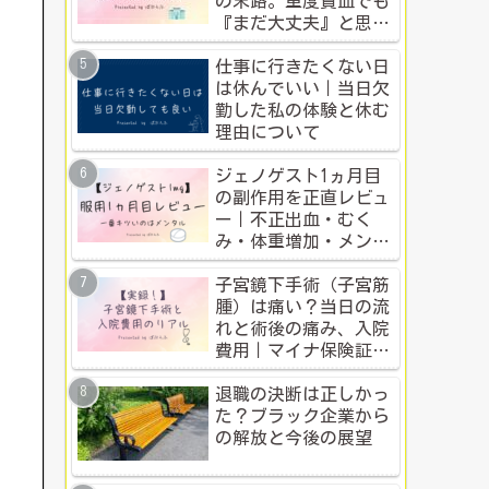
の末路。重度貧血でも
『まだ大丈夫』と思う
人のための警告
仕事に行きたくない日
は休んでいい｜当日欠
勤した私の体験と休む
理由について
ジェノゲスト1ヵ月目
の副作用を正直レビュ
ー｜不正出血・むく
み・体重増加・メンタ
ル変化まで【体験談】
子宮鏡下手術（子宮筋
腫）は痛い？当日の流
れと術後の痛み、入院
費用｜マイナ保険証・
公的制度で乗り切った
入院体験記全公開
退職の決断は正しかっ
た？ブラック企業から
の解放と今後の展望