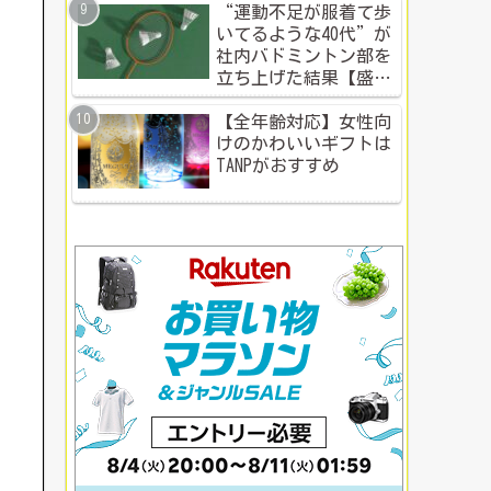
“運動不足が服着て歩
いてるような40代”が
社内バドミントン部を
立ち上げた結果【盛り
上がる社内イベント成
功例】
【全年齢対応】女性向
けのかわいいギフトは
TANPがおすすめ