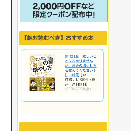
【絶対読むべき】おすすめ本
超改訂版 難しいこ
とはわかりません
が、お金の増やし方
を教えてください！
[ 山崎元 ]
価格：1,738円（税
込、送料無料)
(2026/2/23時点)