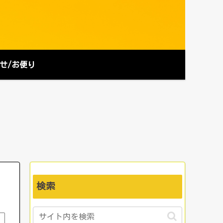
せ/お便り
検索