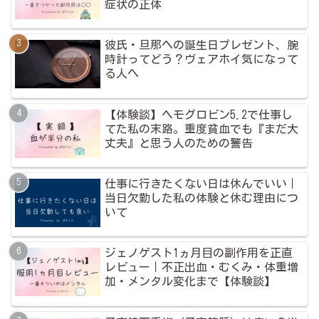
症状の正体
彼氏・旦那への誕生日プレゼント、腕
時計ってどう？ヴェアホイ気になって
る人へ
【体験談】ヘモグロビン5.2で仕事し
てた私の末路。重度貧血でも『まだ大
丈夫』と思う人のための警告
仕事に行きたくない日は休んでいい｜
当日欠勤した私の体験と休む理由につ
いて
ジェノゲスト1ヵ月目の副作用を正直
レビュー｜不正出血・むくみ・体重増
加・メンタル変化まで【体験談】