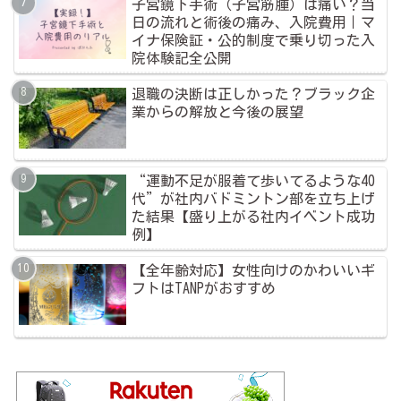
子宮鏡下手術（子宮筋腫）は痛い？当
日の流れと術後の痛み、入院費用｜マ
イナ保険証・公的制度で乗り切った入
院体験記全公開
退職の決断は正しかった？ブラック企
業からの解放と今後の展望
“運動不足が服着て歩いてるような40
代”が社内バドミントン部を立ち上げ
た結果【盛り上がる社内イベント成功
例】
【全年齢対応】女性向けのかわいいギ
フトはTANPがおすすめ