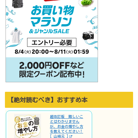
【絶対読むべき】おすすめ本
超改訂版 難しいこ
とはわかりません
が、お金の増やし方
を教えてください！
[ 山崎元 ]