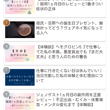
｜服用1ヵ月目のレビューと1番きつい
症状の正体
彼氏・旦那への誕生日プレゼント、腕
時計ってどう？ヴェアホイ気になって
る人へ
【体験談】ヘモグロビン5.2で仕事し
てた私の末路。重度貧血でも『まだ大
丈夫』と思う人のための警告
仕事に行きたくない日は休んでいい｜
当日欠勤した私の体験と休む理由につ
いて
ジェノゲスト1ヵ月目の副作用を正直
レビュー｜不正出血・むくみ・体重増
加・メンタル変化まで【体験談】