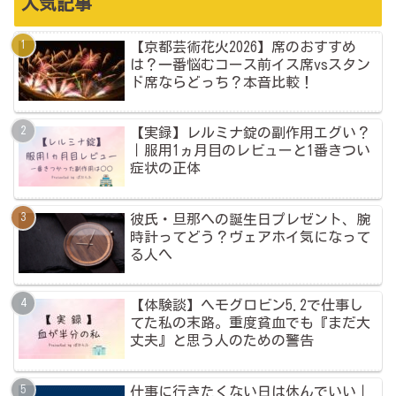
人気記事
【京都芸術花火2026】席のおすすめ
は？一番悩むコース前イス席vsスタン
ド席ならどっち？本音比較！
【実録】レルミナ錠の副作用エグい？
｜服用1ヵ月目のレビューと1番きつい
症状の正体
彼氏・旦那への誕生日プレゼント、腕
時計ってどう？ヴェアホイ気になって
る人へ
【体験談】ヘモグロビン5.2で仕事し
てた私の末路。重度貧血でも『まだ大
丈夫』と思う人のための警告
仕事に行きたくない日は休んでいい｜