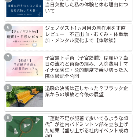
当日欠勤した私の体験と休む理由につ
いて
ジェノゲスト1ヵ月目の副作用を正直
レビュー｜不正出血・むくみ・体重増
加・メンタル変化まで【体験談】
子宮鏡下手術（子宮筋腫）は痛い？当
日の流れと術後の痛み、入院費用｜マ
イナ保険証・公的制度で乗り切った入
院体験記全公開
退職の決断は正しかった？ブラック企
業からの解放と今後の展望
“運動不足が服着て歩いてるような40
代”が社内バドミントン部を立ち上げ
た結果【盛り上がる社内イベント成功
例】