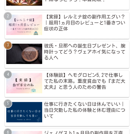
【実録】レルミナ錠の副作用エグい？
｜服用1ヵ月目のレビューと1番きつい
症状の正体
彼氏・旦那への誕生日プレゼント、腕
時計ってどう？ヴェアホイ気になって
る人へ
【体験談】ヘモグロビン5.2で仕事し
てた私の末路。重度貧血でも『まだ大
丈夫』と思う人のための警告
仕事に行きたくない日は休んでいい｜
当日欠勤した私の体験と休む理由につ
いて
ジェノゲスト1ヵ月目の副作用を正直