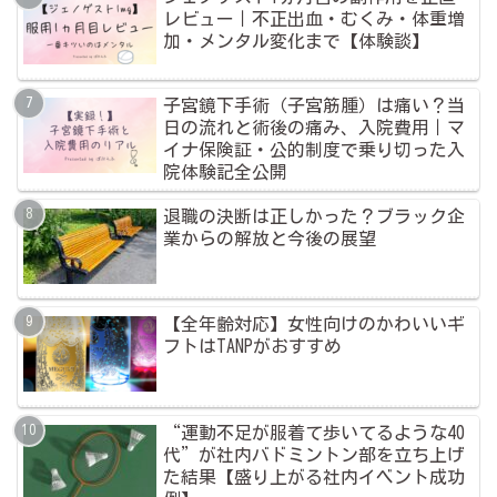
レビュー｜不正出血・むくみ・体重増
加・メンタル変化まで【体験談】
子宮鏡下手術（子宮筋腫）は痛い？当
日の流れと術後の痛み、入院費用｜マ
イナ保険証・公的制度で乗り切った入
院体験記全公開
退職の決断は正しかった？ブラック企
業からの解放と今後の展望
【全年齢対応】女性向けのかわいいギ
フトはTANPがおすすめ
“運動不足が服着て歩いてるような40
代”が社内バドミントン部を立ち上げ
た結果【盛り上がる社内イベント成功