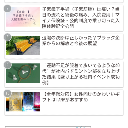
子宮鏡下手術（子宮筋腫）は痛い？当
日の流れと術後の痛み、入院費用｜マ
イナ保険証・公的制度で乗り切った入
院体験記全公開
退職の決断は正しかった？ブラック企
業からの解放と今後の展望
“運動不足が服着て歩いてるような40
代”が社内バドミントン部を立ち上げ
た結果【盛り上がる社内イベント成功
例】
【全年齢対応】女性向けのかわいいギ
フトはTANPがおすすめ