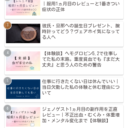
｜服用1ヵ月目のレビューと1番きつい
症状の正体
彼氏・旦那への誕生日プレゼント、腕
時計ってどう？ヴェアホイ気になって
る人へ
【体験談】ヘモグロビン5.2で仕事し
てた私の末路。重度貧血でも『まだ大
丈夫』と思う人のための警告
仕事に行きたくない日は休んでいい｜
当日欠勤した私の体験と休む理由につ
いて
ジェノゲスト1ヵ月目の副作用を正直
レビュー｜不正出血・むくみ・体重増
加・メンタル変化まで【体験談】