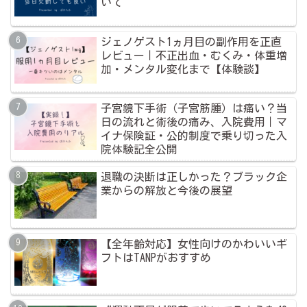
いて
ジェノゲスト1ヵ月目の副作用を正直
レビュー｜不正出血・むくみ・体重増
加・メンタル変化まで【体験談】
子宮鏡下手術（子宮筋腫）は痛い？当
日の流れと術後の痛み、入院費用｜マ
イナ保険証・公的制度で乗り切った入
院体験記全公開
退職の決断は正しかった？ブラック企
業からの解放と今後の展望
【全年齢対応】女性向けのかわいいギ
フトはTANPがおすすめ