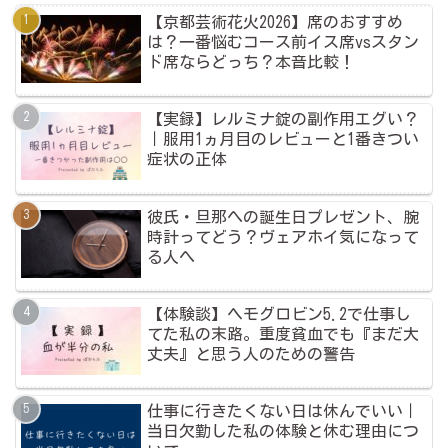
【京都芸術花火2026】席のおすすめ
は？一番悩むコース前イス席vsスタン
ド席ならどっち？本音比較！
【実録】レルミナ錠の副作用エグい？
｜服用1ヵ月目のレビューと1番きつい
症状の正体
彼氏・旦那への誕生日プレゼント、腕
時計ってどう？ヴェアホイ気になって
る人へ
【体験談】ヘモグロビン5.2で仕事し
てた私の末路。重度貧血でも『まだ大
丈夫』と思う人のための警告
仕事に行きたくない日は休んでいい｜
当日欠勤した私の体験と休む理由につ