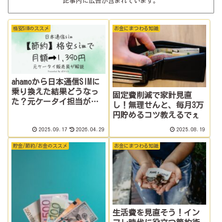
記事内に広告が含まれています。
格安SIMのススメ
お金にまつわる知識
ahamoから日本通信SIMに
乗り換えた結果どうなっ
固定費削減で家計見直
た？元ケータイ担当が正
し！無理せんと、毎月3万
直レビュー【料金・速
円貯めるコツ教えるでぇ
度・デメリット】
2025.09.17
2026.04.29
2025.08.19
貯金/節約/お金のススメ
お金にまつわる知識
生活費を見直そう！イン