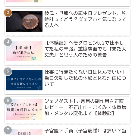
彼氏・旦那への誕生日プレゼント、腕
時計ってどう？ヴェアホイ気になって
る人へ
【体験談】ヘモグロビン5.2で仕事し
てた私の末路。重度貧血でも『まだ大
丈夫』と思う人のための警告
仕事に行きたくない日は休んでいい｜
当日欠勤した私の体験と休む理由につ
いて
ジェノゲスト1ヵ月目の副作用を正直
レビュー｜不正出血・むくみ・体重増
加・メンタル変化まで【体験談】
子宮鏡下手術（子宮筋腫）は痛い？当