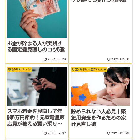
フレ時代に役立つ節約術
お金が貯まる人が実践す
る固定費見直しのコツ5選
2025.03.23
2025.02.08
格安SIMのススメ
貯金/節約/お金のススメ
スマホ料金を見直して年
貯められない人必見！緊
間5万円節約！元家電量販
急用資金を作るための家
店員が教える賢い乗り換
計見直し術
え術
2025.02.07
2025.01.29