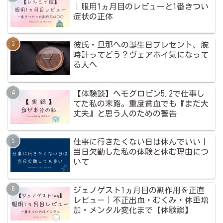
｜服用1ヵ月目のレビューと1番きつい
症状の正体
彼氏・旦那への誕生日プレゼント、腕
時計ってどう？ヴェアホイ気になって
る人へ
【体験談】ヘモグロビン5.2で仕事し
てた私の末路。重度貧血でも『まだ大
丈夫』と思う人のための警告
仕事に行きたくない日は休んでいい｜
当日欠勤した私の体験と休む理由につ
いて
ジェノゲスト1ヵ月目の副作用を正直
レビュー｜不正出血・むくみ・体重増
加・メンタル変化まで【体験談】