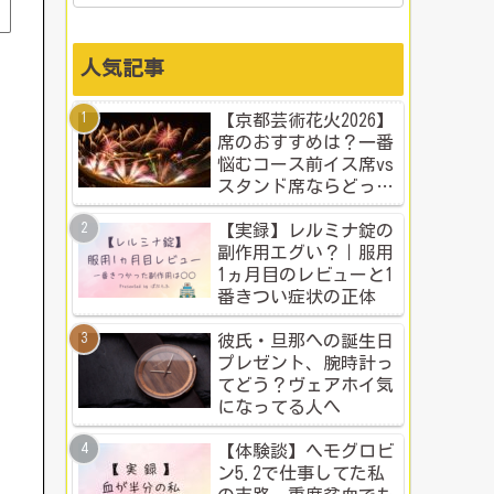
人気記事
【京都芸術花火2026】
席のおすすめは？一番
悩むコース前イス席vs
スタンド席ならどっ
ち？本音比較！
【実録】レルミナ錠の
副作用エグい？｜服用
1ヵ月目のレビューと1
番きつい症状の正体
彼氏・旦那への誕生日
プレゼント、腕時計っ
てどう？ヴェアホイ気
になってる人へ
【体験談】ヘモグロビ
ン5.2で仕事してた私