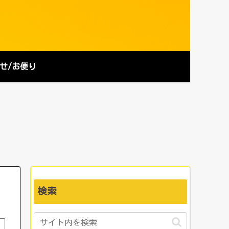
せ/お便り
検索