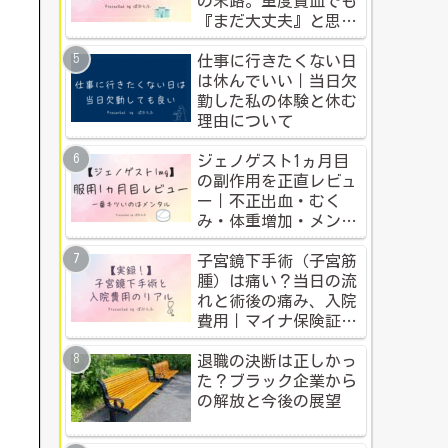
の末路。重度貧血でも
『まだ大丈夫』と思う
人のための警告
仕事に行きたくない日
は休んでいい｜当日欠
勤した私の体験と休む
理由について
ジェノゲスト1ヵ月目
の副作用を正直レビュ
ー｜不正出血・むく
み・体重増加・メンタ
ル変化まで【体験談】
子宮鏡下手術（子宮筋
腫）は痛い？当日の流
れと術後の痛み、入院
費用｜マイナ保険証・
公的制度で乗り切った
入院体験記全公開
退職の決断は正しかっ
た？ブラック企業から
の解放と今後の展望