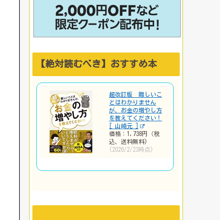
【絶対読むべき】おすすめ本
超改訂版 難しいこ
とはわかりません
が、お金の増やし方
を教えてください！
[ 山崎元 ]
価格：1,738円（税
込、送料無料)
(2026/2/23時点)