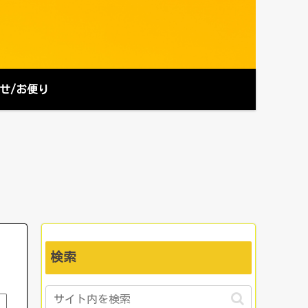
せ/お便り
検索