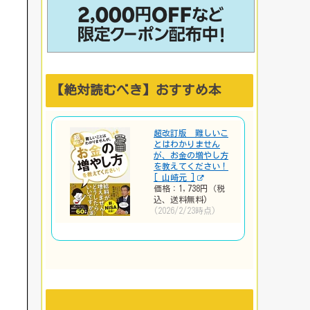
【絶対読むべき】おすすめ本
超改訂版 難しいこ
とはわかりません
が、お金の増やし方
を教えてください！
[ 山崎元 ]
価格：1,738円（税
込、送料無料)
(2026/2/23時点)