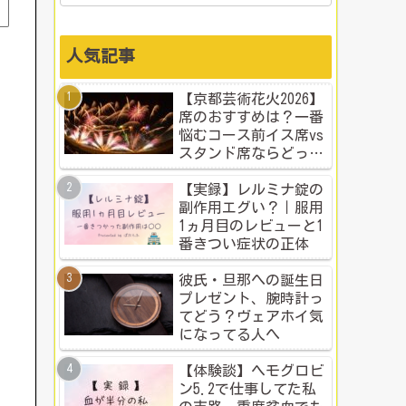
人気記事
【京都芸術花火2026】
席のおすすめは？一番
悩むコース前イス席vs
スタンド席ならどっ
ち？本音比較！
【実録】レルミナ錠の
副作用エグい？｜服用
1ヵ月目のレビューと1
番きつい症状の正体
彼氏・旦那への誕生日
プレゼント、腕時計っ
てどう？ヴェアホイ気
になってる人へ
【体験談】ヘモグロビ
ン5.2で仕事してた私