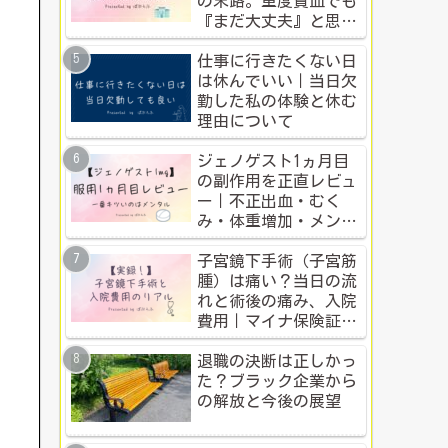
の末路。重度貧血でも
『まだ大丈夫』と思う
人のための警告
仕事に行きたくない日
は休んでいい｜当日欠
勤した私の体験と休む
理由について
ジェノゲスト1ヵ月目
の副作用を正直レビュ
ー｜不正出血・むく
み・体重増加・メンタ
ル変化まで【体験談】
子宮鏡下手術（子宮筋
腫）は痛い？当日の流
れと術後の痛み、入院
費用｜マイナ保険証・
公的制度で乗り切った
入院体験記全公開
退職の決断は正しかっ
た？ブラック企業から
の解放と今後の展望