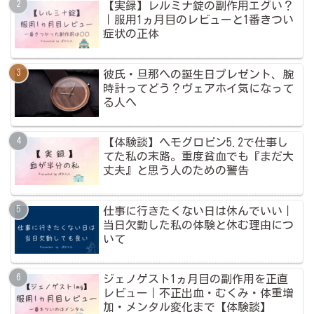
【実録】レルミナ錠の副作用エグい？
｜服用1ヵ月目のレビューと1番きつい
症状の正体
彼氏・旦那への誕生日プレゼント、腕
時計ってどう？ヴェアホイ気になって
る人へ
【体験談】ヘモグロビン5.2で仕事し
てた私の末路。重度貧血でも『まだ大
丈夫』と思う人のための警告
仕事に行きたくない日は休んでいい｜
当日欠勤した私の体験と休む理由につ
いて
ジェノゲスト1ヵ月目の副作用を正直
レビュー｜不正出血・むくみ・体重増
加・メンタル変化まで【体験談】