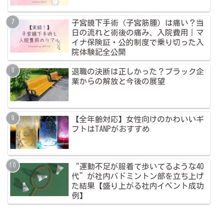
子宮鏡下手術（子宮筋腫）は痛い？当
日の流れと術後の痛み、入院費用｜マ
イナ保険証・公的制度で乗り切った入
院体験記全公開
退職の決断は正しかった？ブラック企
業からの解放と今後の展望
【全年齢対応】女性向けのかわいいギ
フトはTANPがおすすめ
“運動不足が服着て歩いてるような40
代”が社内バドミントン部を立ち上げ
た結果【盛り上がる社内イベント成功
例】