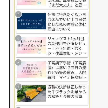
の末路。重度貧血でも
『まだ大丈夫』と思う
人のための警告
仕事に行きたくない日
は休んでいい｜当日欠
勤した私の体験と休む
理由について
ジェノゲスト1ヵ月目
の副作用を正直レビュ
ー｜不正出血・むく
み・体重増加・メンタ
ル変化まで【体験談】
子宮鏡下手術（子宮筋
腫）は痛い？当日の流
れと術後の痛み、入院
費用｜マイナ保険証・
公的制度で乗り切った
入院体験記全公開
退職の決断は正しかっ
た？ブラック企業から
の解放と今後の展望