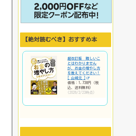
【絶対読むべき】おすすめ本
超改訂版 難しいこ
とはわかりません
が、お金の増やし方
を教えてください！
[ 山崎元 ]
価格：1,738円（税
込、送料無料)
(2026/2/23時点)