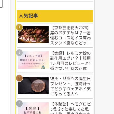
人気記事
【京都芸術花火2026】
席のおすすめは？一番
悩むコース前イス席vs
スタンド席ならどっ
ち？本音比較！
【実録】レルミナ錠の
副作用エグい？｜服用
1ヵ月目のレビューと1
番きつい症状の正体
彼氏・旦那への誕生日
プレゼント、腕時計っ
てどう？ヴェアホイ気
になってる人へ
【体験談】ヘモグロビ
ン5.2で仕事してた私