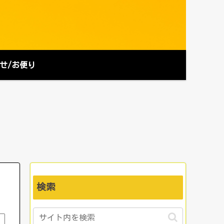
せ/お便り
検索