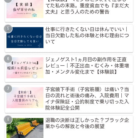
てた私の末路。重度貧血でも『まだ大
丈夫』と思う人のための警告
仕事に行きたくない日は休んでいい｜
当日欠勤した私の体験と休む理由につ
いて
ジェノゲスト1ヵ月目の副作用を正直
レビュー｜不正出血・むくみ・体重増
加・メンタル変化まで【体験談】
子宮鏡下手術（子宮筋腫）は痛い？当
日の流れと術後の痛み、入院費用｜マ
イナ保険証・公的制度で乗り切った入
院体験記全公開
退職の決断は正しかった？ブラック企
業からの解放と今後の展望