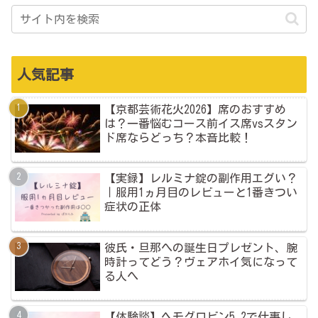
人気記事
【京都芸術花火2026】席のおすすめ
は？一番悩むコース前イス席vsスタン
ド席ならどっち？本音比較！
【実録】レルミナ錠の副作用エグい？
｜服用1ヵ月目のレビューと1番きつい
症状の正体
彼氏・旦那への誕生日プレゼント、腕
時計ってどう？ヴェアホイ気になって
る人へ
【体験談】ヘモグロビン5.2で仕事し